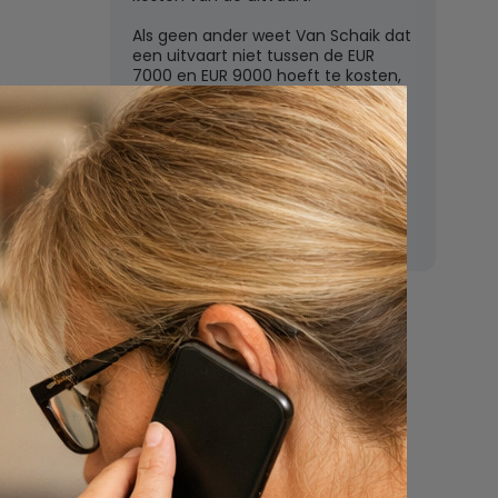
Als geen ander weet Van Schaik dat
een uitvaart niet tussen de EUR
7000 en EUR 9000 hoeft te kosten,
zoals de grote uitvaartverzekeraars
vaak beweren. In deze rubriek
beantwoordt Van Schaik vragen
over uitvaartkosten en financiele
dekking.
Nu
een uitvaart
regelen
Beschrijf uw wensen