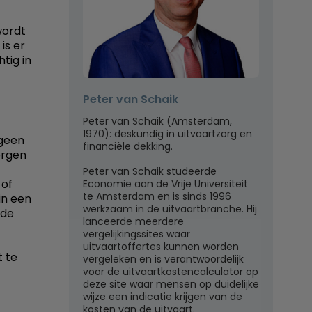
wordt
is er
tig in
Peter van Schaik
Peter van Schaik (Amsterdam,
1970): deskundig in uitvaartzorg en
 geen
financiële dekking.
orgen
Peter van Schaik studeerde
 of
Economie aan de Vrije Universiteit
te Amsterdam en is sinds 1996
in een
werkzaam in de uitvaartbranche. Hij
 de
lanceerde meerdere
vergelijkingssites waar
uitvaartoffertes kunnen worden
 te
vergeleken en is verantwoordelijk
voor de uitvaartkostencalculator op
deze site waar mensen op duidelijke
wijze een indicatie krijgen van de
kosten van de uitvaart.