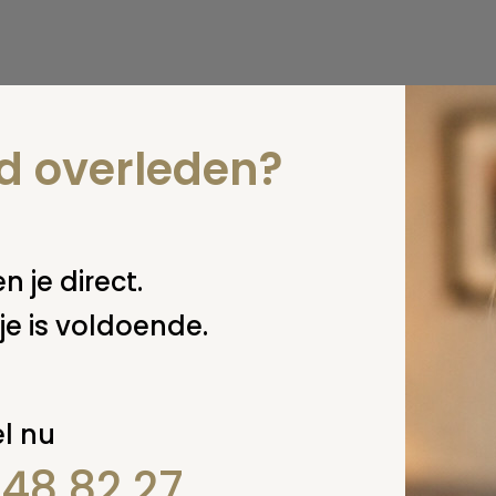
nd overleden?
n je direct.
je is voldoende.
l nu
848 82 27