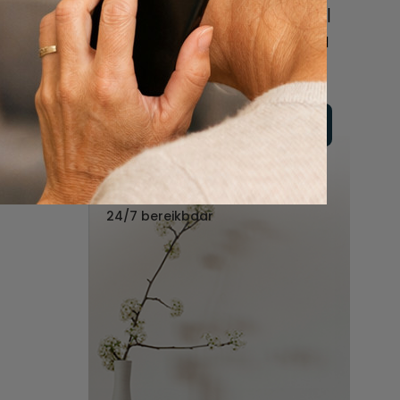
online of bel ons geheel
vrijblijvend voor hulp na
een overlijden.
Vul hier uw wensen in
Of bel ons:
088 - 848 82 27
24/7 bereikbaar