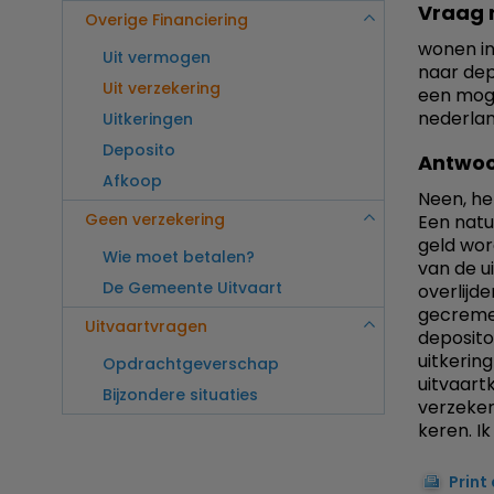
Vraag 
Overige Financiering
wonen in
Uit vermogen
naar dep
Uit verzekering
een moge
nederla
Uitkeringen
Deposito
Antwoo
Afkoop
Neen, he
Geen verzekering
Een natu
geld wor
Wie moet betalen?
van de u
De Gemeente Uitvaart
overlijd
gecremee
Uitvaartvragen
deposito
uitkerin
Opdrachtgeverschap
uitvaart
Bijzondere situaties
verzeker
keren. I
Print