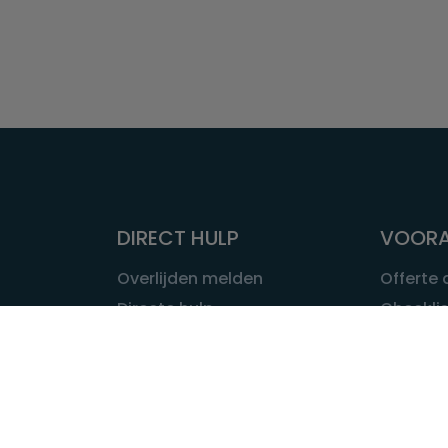
DIRECT HULP
VOORA
Overlijden melden
Offerte
Directe hulp
Checklis
Intakeformulier
Wat kost
Eerste 24 uur
Uitvaart 
Overlijden buitenland
Onze ui
Lokale uitvaart