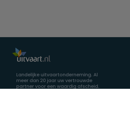
Landelijke uitvaartonderneming. Al
meer dan 20 jaar uw vertrouwde
partner voor een waardig afscheid.
088 - 848 82 27
24/7 bereikbaar, dag en nacht