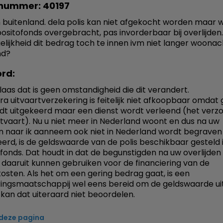
nummer: 40197
 buitenland. dela polis kan niet afgekocht worden maar 
ositofonds overgebracht, pas invorderbaar bij overlijden. 
lijkheid dit bedrag toch te innen ivm niet langer woonach
nd?
rd:
laas dat is geen omstandigheid die dit verandert.
ra uitvaartverzekering is feitelijk niet afkoopbaar omdat
dt uitgekeerd maar een dienst wordt verleend (het verz
itvaart). Nu u niet meer in Nederland woont en dus na uw
en naar ik aanneem ook niet in Nederland wordt begraven
rd, is de geldswaarde van de polis beschikbaar gesteld 
fonds. Dat houdt in dat de begunstigden na uw overlijden
g daaruit kunnen gebruiken voor de financiering van de
kosten. Als het om een gering bedrag gaat, is een
ingsmaatschappij wel eens bereid om de geldswaarde uit
k kan dat uiteraard niet beoordelen.
 deze pagina