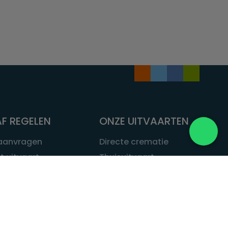
F REGELEN
ONZE UITVAARTEN
 aanvragen
Directe crematie
t uitvaart
Thuisuitvaart
 een uitvaart
Complete uitvaart
bij leven
Exclusieve uitvaart
tvaarten
Begrafenissen
Natuurbegrafenis