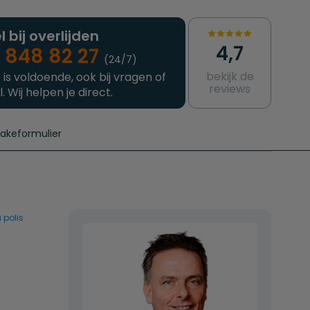
l bij overlijden
4,7
 848 82 27
(24/7)
bekijk de
 is voldoende, ook bij vragen of
reviews
l. Wij helpen je direct.
takeformulier
aanvragen
e crematie
Intakeformulier
Complete uitvaart
Contact
urzame uitvaart
Prijzen crematoria
 polis