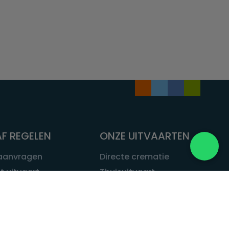
F REGELEN
ONZE UITVAARTEN
 aanvragen
Directe crematie
t uitvaart
Thuisuitvaart
 een uitvaart
Complete uitvaart
bij leven
Exclusieve uitvaart
tvaarten
Begrafenissen