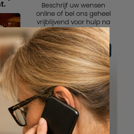
t.
Beschrijf uw wensen
online of bel ons geheel
vrijblijvend voor hulp na
een overlijden.
Vul hier uw wensen in
Of bel ons:
088 - 848 82 27
24/7 bereikbaar
er een
l, zijn
an.nl
assende