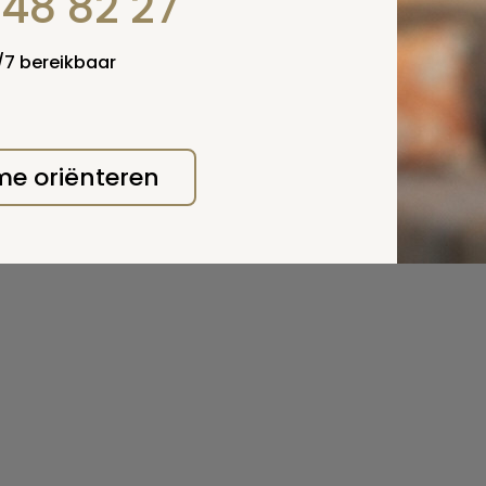
848 82 27
gen aangeboden voor wie wil gaan werken met grafstenen.
ormatie op: www.brancheplatformnatuursteen.nl
4/7 bereikbaar
 deze pagina
 me oriënteren