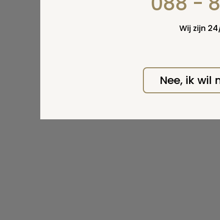
088 - 
opleidin
voor inf
Wij zijn 2
Print
Nee, ik wil