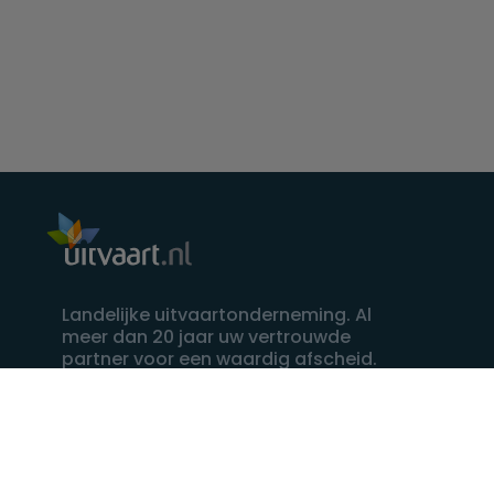
Landelijke uitvaartonderneming. Al
meer dan 20 jaar uw vertrouwde
partner voor een waardig afscheid.
088 - 848 82 27
24/7 bereikbaar, dag en nacht