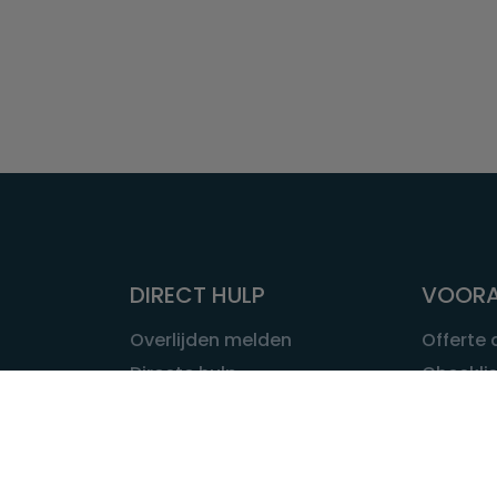
DIRECT HULP
VOORA
Overlijden melden
Offerte
Directe hulp
Checklis
Intakeformulier
Wat kost
Eerste 24 uur
Uitvaart 
Overlijden buitenland
Onze ui