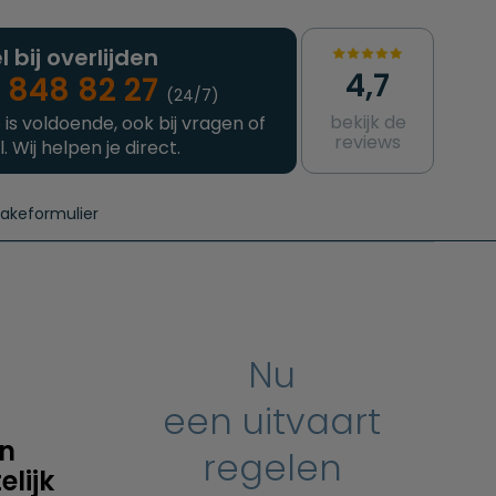
l bij overlijden
4,7
 848 82 27
(24/7)
bekijk de
 is voldoende, ook bij vragen of
reviews
l. Wij helpen je direct.
takeformulier
aanvragen
e crematie
Intakeformulier
Complete uitvaart
Contact
urzame uitvaart
Prijzen crematoria
Nu
een uitvaart
en
regelen
lijk