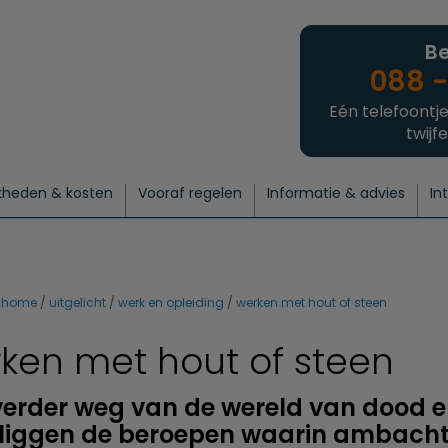
Be
088 -
Eén telefoontje
twijfe
kheden & kosten
Vooraf regelen
Informatie & advies
In
regelen
atie
 onze experts
hecklist uitvaart regelen
Waarom een uitvaart regelen?
Een laatste groet
Crematie regelen
Bedrijvengids
Intakeformulier
Thuisuitvaart crematie
Begrafenis regelen
Nieuws
Wensen vastleggen
Agenda
Offerte 
Intiem
Uitgebreid
Begrafenis Compleet
Natuurbegrafenis
Du
home
uitgelicht
werk en opleiding
werken met hout of steen
ken met hout of steen
erder weg van de wereld van dood 
liggen de beroepen waarin ambachte