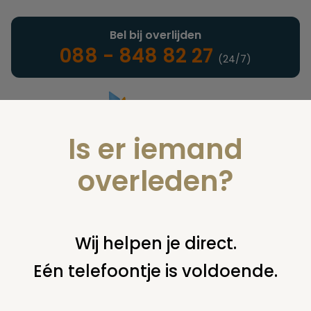
Bel bij overlijden
088 - 848 82 27
(24/7)
Is er iemand
Landelijke uitvaartonderneming
overleden?
Uitgelicht
Wij helpen je direct.
Eén telefoontje is voldoende.
U bent hier:
home
uitgelicht
werk en opleiding
stervensbegeleiding