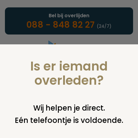
Bel bij overlijden
088 - 848 82 27
(24/7)
Is er iemand
Landelijke uitvaartonderneming
overleden?
Zorg voor nabestaanden
Wij helpen je direct.
Eén telefoontje is voldoende.
U bent hier:
home
infotheek
alle onderwerpen
zorg voor
nabestaanden
juridisch loket