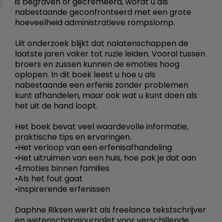
is begraven of gecremeerd, wordt u als
nabestaande geconfronteerd met een grote
hoeveelheid administratieve rompslomp.
Uit onderzoek blijkt dat nalatenschappen de
laatste jaren vaker tot ruzie leiden. Vooral tussen
broers en zussen kunnen de emoties hoog
oplopen. In dit boek leest u hoe u als
nabestaande een erfenis zonder problemen
kunt afhandelen, maar ook wat u kunt doen als
het uit de hand loopt.
Het boek bevat veel waardevolle informatie,
praktische tips en ervaringen.
•Het verloop van een erfenisafhandeling
•Het uitruimen van een huis, hoe pak je dat aan
•Emoties binnen families
•Als het fout gaat
•Inspirerende erfenissen
Daphne Riksen werkt als freelance tekstschrijver
en wetenschapsjournalist voor verschillende