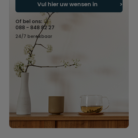
Vul hier uw wensen in
Of bel ons:
088 - 848 82 27
24/7 bereikbaar