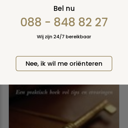
Hoe overleef ik de
Bel nu
erfenis
088 - 848 82 27
A.W. Bruna LeV. | 154
Wij zijn 24/7 bereikbaar
pagina's | April 2007
Nee, ik wil me oriënteren