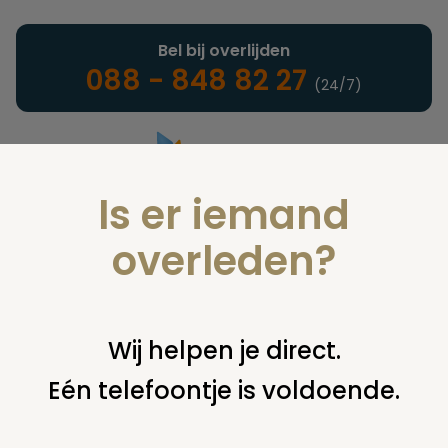
Bel bij overlijden
088 - 848 82 27
(24/7)
Is er iemand
Landelijke uitvaartonderneming
overleden?
Boeken
Wij helpen je direct.
Eén telefoontje is voldoende.
U bent hier:
home
infotheek
boeken
praktisch
hoe overleef
ik de erfenis