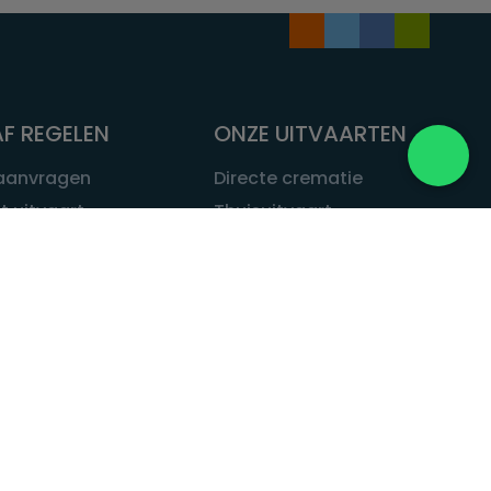
F REGELEN
ONZE UITVAARTEN
 aanvragen
Directe crematie
t uitvaart
Thuisuitvaart
 een uitvaart
Complete uitvaart
bij leven
Exclusieve uitvaart
tvaarten
Begrafenissen
Natuurbegrafenis
ITVAART.NL
Alle uitvaarten
tvaart.nl
t
 Uitvaart.nl