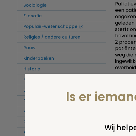
Palliati
Sociologie
een pati
Filosofie
ongekend
geleden 
Populair-wetenschappelijk
sterft o
bevolkin
Religies / andere culturen
2 procen
Rouw
patiënte
weg die 
Kinderboeken
ingewikk
overheid
Historie
Poëzie
De meest
ideaal al
Dood in de literatuur
Is er iema
een versc
palliati
Rituelen
voor pal
Portretten van stervenden
praktijk
– niet b
Praktisch
hebben b
Wij helpe
omdat ie
Begraafplaatsen