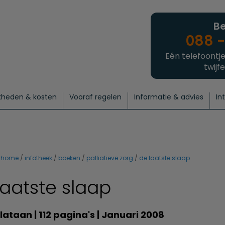
Be
088 -
Eén telefoontje
twijfe
kheden & kosten
Vooraf regelen
Informatie & advies
In
regelen
atie
 onze experts
hecklist uitvaart regelen
Waarom een uitvaart regelen?
Een laatste groet
Crematie regelen
Bedrijvengids
Intakeformulier
Thuisuitvaart crematie
Begrafenis regelen
Nieuws
Wensen vastleggen
Agenda
Offerte 
Intiem
Uitgebreid
Begrafenis Compleet
Natuurbegrafenis
Du
home
infotheek
boeken
palliatieve zorg
de laatste slaap
laatste slaap
lataan | 112 pagina's | Januari 2008