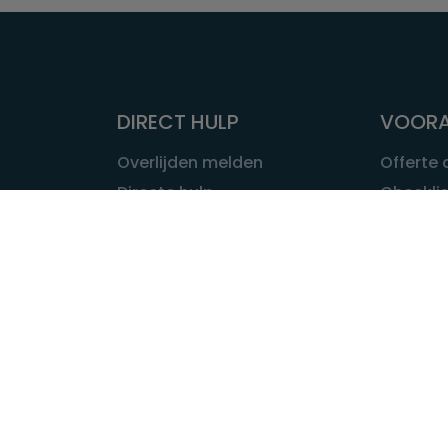
DIRECT HULP
VOORA
Overlijden melden
Offerte
Directe hulp
Checklis
Intakeformulier
Wat kost
Eerste 24 uur
Uitvaart 
Overlijden buitenland
Onze ui
Lokale uitvaart
OVER U
INFORMATIE & ADVIES
Wie is Ui
Infotheek
Contac
Vraag een expert
Redactie