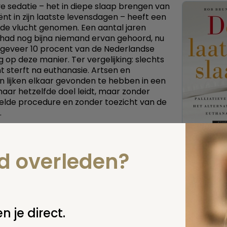
eve sedatie – het in diepe slaap brengen van
ënt in zijn laatste levensdagen – heeft een
e vlucht genomen. Een aantal jaren
had nog bijna niemand ervan gehoord, nu
ngeveer 10 procent van de Nederlandse
g op deze manier. Ter vergelijking: slechts
t sterft na euthanasie. Artsen en
n lijken elkaar gevonden te hebben in een
naar hetzelfde doel leidt, maar zonder
elde procedure en zonder toezicht van de
.
e artsen vinden palliatieve sedatie een
ternatief voor euthanasie; zij zien het als
nd overleden?
hil tussen ‘laten sterven’ en ‘doden’. Maar specialisten u
eve zorg zijn ongerust over de hoge frequentie waarmee a
liatieve sedatie kiezen en het gemak waarmee de overhe
 accepteert. Palliatieve sedatie is voor hen een uiterste 
edoeld om de dood te versnellen. Ook euthanasievoorsta
ezwaren. Zij zijn bang dat de Euthanasiewet wordt afges
n je direct.
dereen denkt dat er een betere manier is.