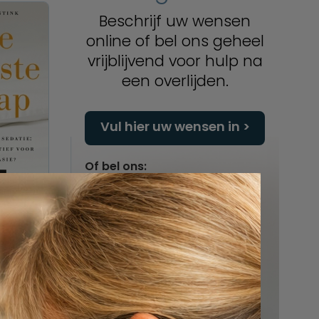
Beschrijf uw wensen
online of bel ons geheel
vrijblijvend voor hulp na
een overlijden.
Vul hier uw wensen in
Of bel ons:
088 - 848 82 27
24/7 bereikbaar
it de
rtsen
id deze
noodgreep
nders
chaft