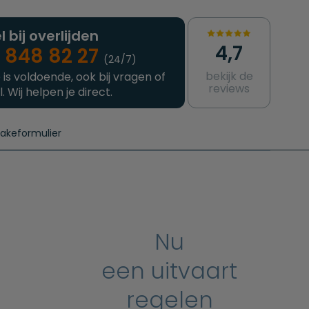
l bij overlijden
4,7
 848 82 27
(24/7)
bekijk de
 is voldoende, ook bij vragen of
reviews
l. Wij helpen je direct.
takeformulier
aanvragen
e crematie
Intakeformulier
Complete uitvaart
Contact
urzame uitvaart
Prijzen crematoria
Nu
een uitvaart
regelen