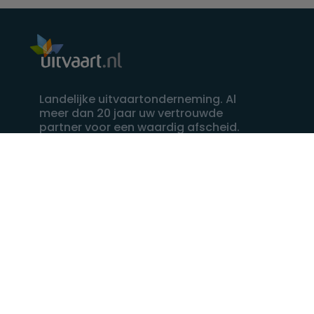
Landelijke uitvaartonderneming. Al
meer dan 20 jaar uw vertrouwde
partner voor een waardig afscheid.
088 - 848 82 27
24/7 bereikbaar, dag en nacht