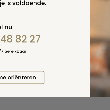
je is voldoende.
l nu
848 82 27
4/7 bereikbaar
 me oriënteren