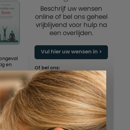
Beschrijf uw wensen
online of bel ons geheel
vrijblijvend voor hulp na
een overlijden.
Vul hier uw wensen in
t ongeval
tig en
Of bel ons:
088 - 848 82 27
24/7 bereikbaar