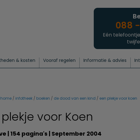
Be
088 -
Eén telefoontje
twijfe
kheden & kosten
Vooraf regelen
Informatie & advies
In
regelen
atie
 onze experts
hecklist uitvaart regelen
Waarom een uitvaart regelen?
Een laatste groet
Crematie regelen
Bedrijvengids
Intakeformulier
Thuisuitvaart crematie
Begrafenis regelen
Nieuws
Wensen vastleggen
Agenda
Offerte 
Intiem
Uitgebreid
Begrafenis Compleet
Natuurbegrafenis
Du
home
infotheek
boeken
de dood van een kind
een plekje voor koen
 plekje voor Koen
e | 154 pagina's | September 2004