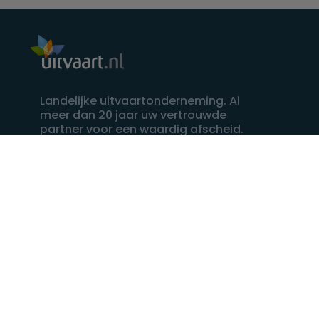
Landelijke uitvaartonderneming. Al
meer dan 20 jaar uw vertrouwde
partner voor een waardig afscheid.
088 - 848 82 27
24/7 bereikbaar, dag en nacht