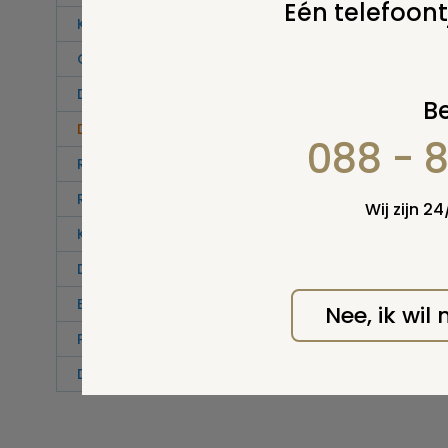
Eén telefoont
Kronieken
Overigen
De dood van een geliefde
Be
De dood van een kind
088 - 
Ramsj
Rouwverwerking bij overlijden kind
Wij zijn 2
Kinderen en de dood
De kunst van het sterven
Euthanasie
Nee, ik wil
Palliatieve zorg
Dieren