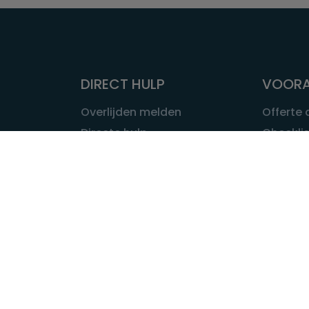
DIRECT HULP
VOORA
Overlijden melden
Offerte
Directe hulp
Checklis
Intakeformulier
Wat kost
Eerste 24 uur
Uitvaart 
Overlijden buitenland
Onze ui
Lokale uitvaart
OVER U
INFORMATIE & ADVIES
Wie is Ui
Infotheek
Contac
Vraag een expert
Redactie