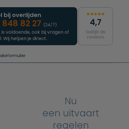
l bij overlijden
4,7
 848 82 27
(24/7)
bekijk de
 is voldoende, ook bij vragen of
reviews
l. Wij helpen je direct.
takeformulier
aanvragen
e crematie
Intakeformulier
Complete uitvaart
Contact
urzame uitvaart
Prijzen crematoria
Nu
een uitvaart
regelen