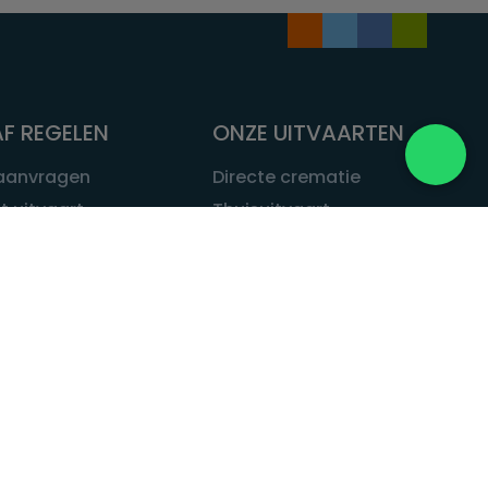
F REGELEN
ONZE UITVAARTEN
 aanvragen
Directe crematie
t uitvaart
Thuisuitvaart
 een uitvaart
Complete uitvaart
bij leven
Exclusieve uitvaart
tvaarten
Begrafenissen
Natuurbegrafenis
ITVAART.NL
Alle uitvaarten
tvaart.nl
t
 Uitvaart.nl