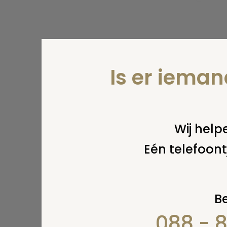
Is er iema
Wij helpe
Eén telefoont
Be
088 - 