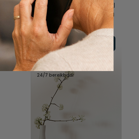
online of bel ons geheel
vrijblijvend voor hulp na
een overlijden.
Vul hier uw wensen in
Of bel ons:
088 - 848 82 27
24/7 bereikbaar