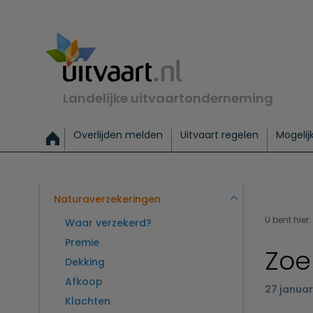
Landelijke uitvaartonderneming
Overlijden melden
Uitvaart regelen
Mogelij
Meld een overlijden
Alles over een uitvaart regelen
Uitvaartmogelijkheden
Uitvaart regelen bij leven
Alle onderwerpen
Wat kost een uitvaart?
Directe hulp bij overlijden
Keuzehulp
Uitvaart laten regelen
Checklist uitvaart 
Directe crem
Vraag
C
Exclusieve uitvaart
Begrafenis Basis
Begrafenis 
Naturaverzekeringen
U bent hier:
Waar verzekerd?
Premie
Zoe
Dekking
Afkoop
27 januar
Klachten