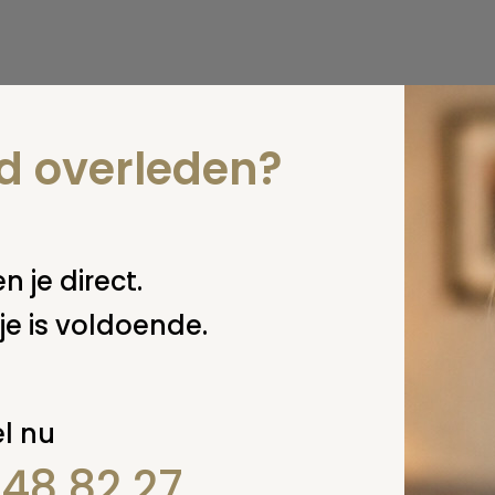
nd overleden?
n je direct.
je is voldoende.
l nu
848 82 27