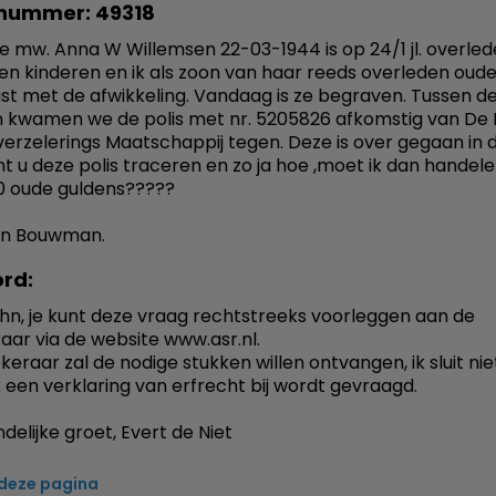
nummer: 49318
te mw. Anna W Willemsen 22-03-1944 is op 24/1 jl. overlede
en kinderen en ik als zoon van haar reeds overleden oude
st met de afwikkeling. Vandaag is ze begraven. Tussen d
 kwamen we de polis met nr. 5205826 afkomstig van De 
erzelerings Maatschappij tegen. Deze is over gegaan in 
unt u deze polis traceren en zo ja hoe ,moet ik dan handelen
0 oude guldens?????
hn Bouwman.
rd:
hn, je kunt deze vraag rechtstreeks voorleggen aan de
aar via de website www.asr.nl.
eraar zal de nodige stukken willen ontvangen, ik sluit niet
 een verklaring van erfrecht bij wordt gevraagd.
delijke groet, Evert de Niet
 deze pagina