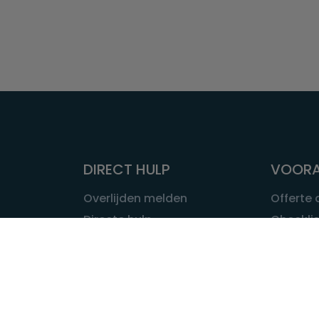
DIRECT HULP
VOORA
Overlijden melden
Offerte
Directe hulp
Checklis
Intakeformulier
Wat kost
Eerste 24 uur
Uitvaart 
Overlijden buitenland
Onze ui
Lokale uitvaart