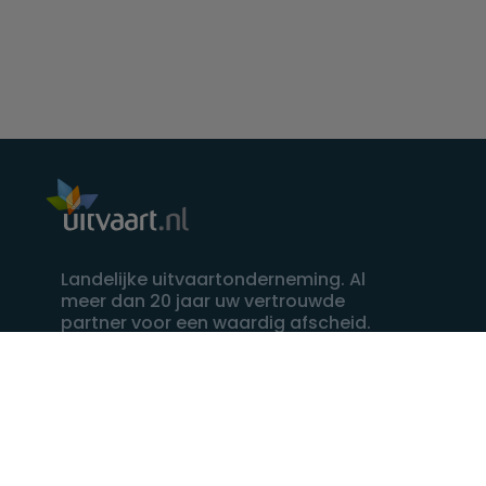
Landelijke uitvaartonderneming. Al
meer dan 20 jaar uw vertrouwde
partner voor een waardig afscheid.
088 - 848 82 27
24/7 bereikbaar, dag en nacht