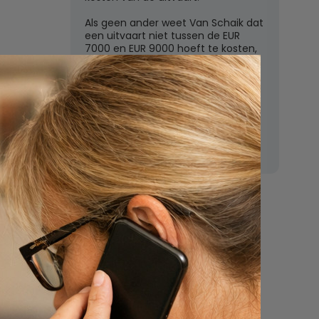
Als geen ander weet Van Schaik dat
een uitvaart niet tussen de EUR
7000 en EUR 9000 hoeft te kosten,
zoals de grote uitvaartverzekeraars
vaak beweren. In deze rubriek
beantwoordt Van Schaik vragen
over uitvaartkosten en financiele
dekking.
Nu
een uitvaart
regelen
Beschrijf uw wensen