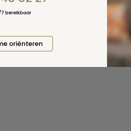
4/7 bereikbaar
 me oriënteren