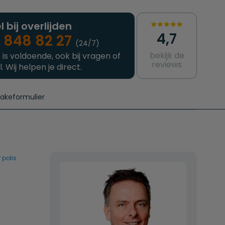
l bij overlijden
4,7
 848 82 27
(24/7)
bekijk de
 is voldoende, ook bij vragen of
reviews
l. Wij helpen je direct.
takeformulier
aanvragen
e crematie
Intakeformulier
Complete uitvaart
Contact
urzame uitvaart
Prijzen crematoria
 polis