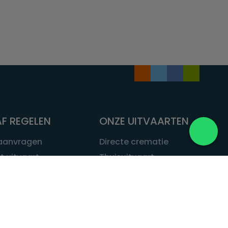
F REGELEN
ONZE UITVAARTEN
 aanvragen
Directe crematie
t uitvaart
Thuisuitvaart
 een uitvaart
Complete uitvaart
bij leven
Exclusieve uitvaart
tvaarten
Begrafenissen
Natuurbegrafenis