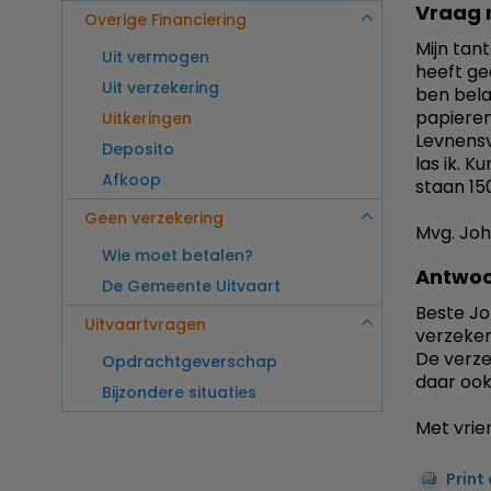
Vraag 
Overige Financiering
Mijn tan
Uit vermogen
heeft ge
Uit verzekering
ben bela
papieren
Uitkeringen
Levnensv
Deposito
las ik. K
Afkoop
staan 15
Geen verzekering
Mvg. Jo
Wie moet betalen?
Antwoo
De Gemeente Uitvaart
Beste Jo
Uitvaartvragen
verzeker
De verzek
Opdrachtgeverschap
daar ook
Bijzondere situaties
Met vrien
Print