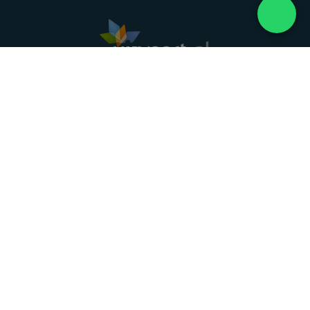
Landelijke uitvaartonderneming. Al meer dan 20
jaar uw vertrouwde partner voor een waardig
afscheid.
088 - 848 82 27
24/7 bereikbaar, dag en nacht
DIRECT HULP
Overlijden melden
Directe hulp
Intakeformulier