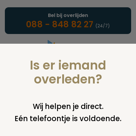
Bel bij overlijden
088 - 848 82 27
(24/7)
Is er iemand
Landelijke uitvaartonderneming
overleden?
Verzekeringen
Wij helpen je direct.
Eén telefoontje is voldoende.
U bent hier:
home
verzekeringen
overige financiering
uitkeringen
overlijdenspolis