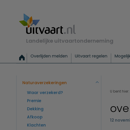
Landelijke uitvaartonderneming
Overlijden melden
Uitvaart regelen
Mogelij
Meld een overlijden
Alles over een uitvaart regelen
Uitvaartmogelijkheden
Uitvaart regelen bij leven
Alle onderwerpen
Wat kost een uitvaart?
Directe hulp bij overlijden
Keuzehulp
Uitvaart laten regelen
Checklist uitvaart 
Directe crem
Vraag
C
Exclusieve uitvaart
Begrafenis Basis
Begrafenis 
Naturaverzekeringen
U bent hier:
Waar verzekerd?
Premie
ove
Dekking
Afkoop
12 novem
Klachten