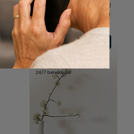
online of bel ons geheel
vrijblijvend voor hulp na
een overlijden.
Vul hier uw wensen in
Of bel ons:
088 - 848 82 27
24/7 bereikbaar