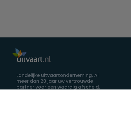
Landelijke uitvaartonderneming. Al
meer dan 20 jaar uw vertrouwde
partner voor een waardig afscheid.
088 - 848 82 27
24/7 bereikbaar, dag en nacht