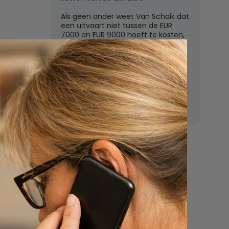
Als geen ander weet Van Schaik dat
een uitvaart niet tussen de EUR
7000 en EUR 9000 hoeft te kosten,
zoals de grote uitvaartverzekeraars
vaak beweren. In deze rubriek
beantwoordt Van Schaik vragen
over uitvaartkosten en financiele
dekking.
Nu
een uitvaart
regelen
Beschrijf uw wensen