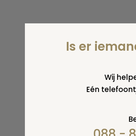
Is er iema
Wij helpe
Eén telefoont
Be
088 - 