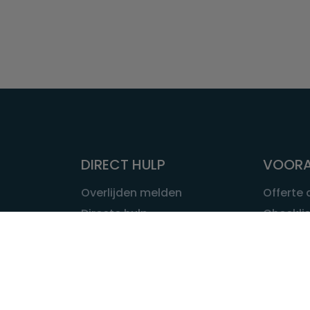
DIRECT HULP
VOORA
Overlijden melden
Offerte
Directe hulp
Checklis
Intakeformulier
Wat kost
Eerste 24 uur
Uitvaart 
Overlijden buitenland
Onze ui
Lokale uitvaart