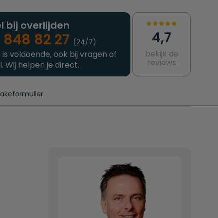
l bij overlijden
4,7
 848 82 27
(24/7)
bekijk de
 is voldoende, ook bij vragen of
reviews
l. Wij helpen je direct.
takeformulier
aanvragen
e crematie
Intakeformulier
Complete uitvaart
Contact
urzame uitvaart
Prijzen crematoria