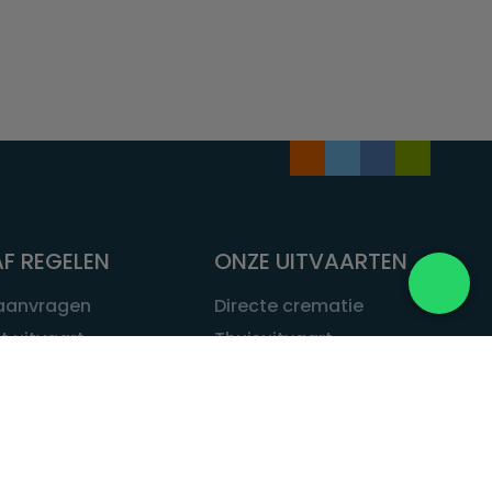
F REGELEN
ONZE UITVAARTEN
 aanvragen
Directe crematie
t uitvaart
Thuisuitvaart
 een uitvaart
Complete uitvaart
bij leven
Exclusieve uitvaart
tvaarten
Begrafenissen
Natuurbegrafenis