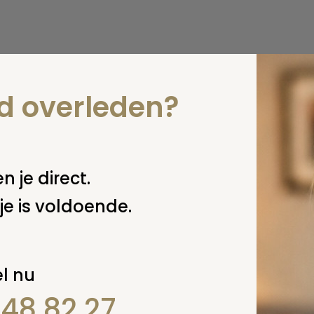
nd overleden?
n je direct.
je is voldoende.
l nu
848 82 27