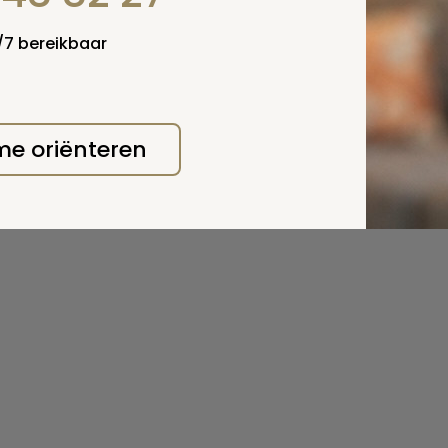
4/7 bereikbaar
 me oriënteren