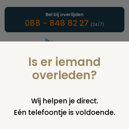
Bel bij overlijden
088 - 848 82 27
(24/7)
Is er iemand
Landelijke uitvaartonderneming
overleden?
Verzekeringen
Wij helpen je direct.
Eén telefoontje is voldoende.
U bent hier:
home
verzekeringen
overige financiering
uitkeringen
oude polissen tante