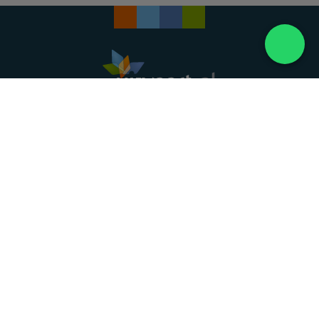
Landelijke uitvaartonderneming. Al meer dan 20
jaar uw vertrouwde partner voor een waardig
afscheid.
088 - 848 82 27
24/7 bereikbaar, dag en nacht
DIRECT HULP
Overlijden melden