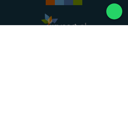
Landelijke uitvaartonderneming. Al meer dan 20
jaar uw vertrouwde partner voor een waardig
afscheid.
088 - 848 82 27
24/7 bereikbaar, dag en nacht
DIRECT HULP
Overlijden melden
Directe hulp