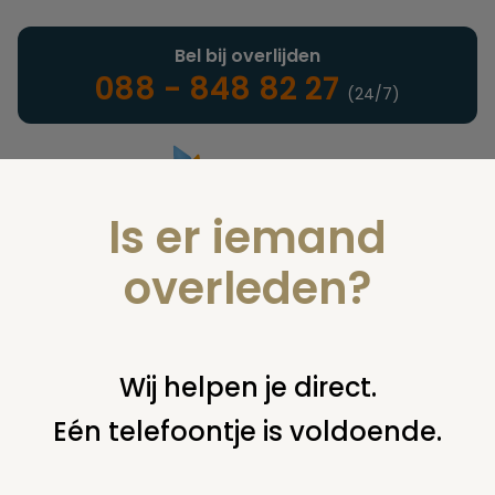
Bel bij overlijden
088 - 848 82 27
(24/7)
Is er iemand
Landelijke uitvaartonderneming
overleden?
Verzekeringen
Wij helpen je direct.
Eén telefoontje is voldoende.
U bent hier:
home
verzekeringen
overige financiering
uitkeringen
niet uitkeerde oude polis