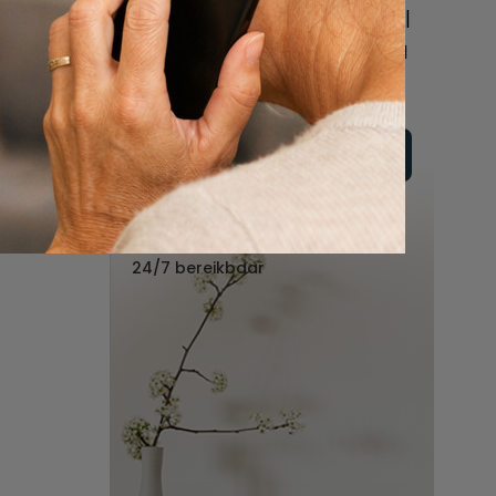
online of bel ons geheel
vrijblijvend voor hulp na
een overlijden.
Vul hier uw wensen in
Of bel ons:
088 - 848 82 27
24/7 bereikbaar