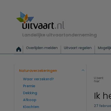
Landelijke uitvaartonderneming
Overlijden melden
Uitvaart regelen
Mogelij
Meld een overlijden
Alles over een uitvaart regelen
Uitvaartmogelijkheden
Uitvaart regelen bij leven
Alle onderwerpen
Wat kost een uitvaart?
Directe hulp bij overlijden
Keuzehulp
Uitvaart laten regelen
Checklist uitvaart 
Directe crem
Vraag
C
Exclusieve uitvaart
Begrafenis Basis
Begrafenis 
Naturaverzekeringen
U bent
Waar verzekerd?
hier:
Premie
Ik 
Dekking
Afkoop
27 februa
Klachten