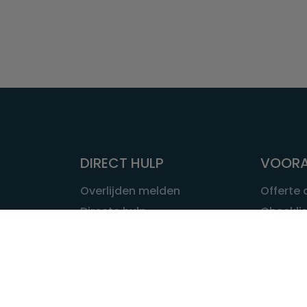
DIRECT HULP
VOORA
Overlijden melden
Offerte
Directe hulp
Checklis
Intakeformulier
Wat kost
Eerste 24 uur
Uitvaart 
Overlijden buitenland
Onze ui
Lokale uitvaart