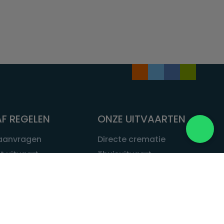
F REGELEN
ONZE UITVAARTEN
 aanvragen
Directe crematie
t uitvaart
Thuisuitvaart
 een uitvaart
Complete uitvaart
bij leven
Exclusieve uitvaart
tvaarten
Begrafenissen
Natuurbegrafenis