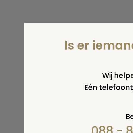
Is er iema
Wij helpe
Eén telefoont
Be
088 - 