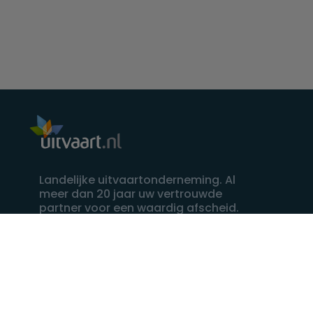
Landelijke uitvaartonderneming. Al
meer dan 20 jaar uw vertrouwde
partner voor een waardig afscheid.
088 - 848 82 27
24/7 bereikbaar, dag en nacht