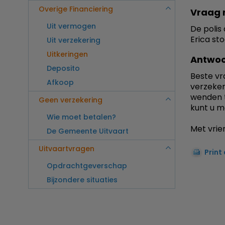
Overige Financiering
Vraag 
Uit vermogen
De polis 
Erica st
Uit verzekering
Uitkeringen
Antwoo
Deposito
Beste vr
Afkoop
verzeker
wenden t
Geen verzekering
kunt u m
Wie moet betalen?
Met vrien
De Gemeente Uitvaart
Uitvaartvragen
Print
Opdrachtgeverschap
Bijzondere situaties