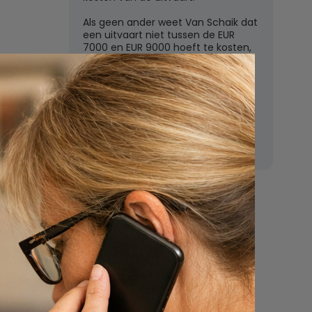
Als geen ander weet Van Schaik dat
een uitvaart niet tussen de EUR
7000 en EUR 9000 hoeft te kosten,
zoals de grote uitvaartverzekeraars
vaak beweren. In deze rubriek
beantwoordt Van Schaik vragen
over uitvaartkosten en financiele
dekking.
Nu
een uitvaart
regelen
Beschrijf uw wensen