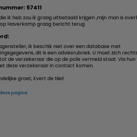
nummer: 57411
die ik heb zou ik graag uitbetaald krijgen ,mijn man is over
oop Haverkamp graag bericht terug
rd:
agensteller, ik beschik niet over een database met
ingsgegevens, dit is een adviesrubriek. U moet zich recht
ot de verzekeraar die op de polis vermeld staat. Via hun
et deze verzekeraar in contact komen.
delijke groet, Evert de Niet
 deze pagina