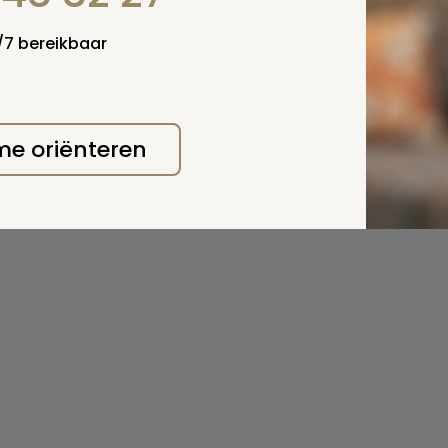
4/7 bereikbaar
 me oriënteren