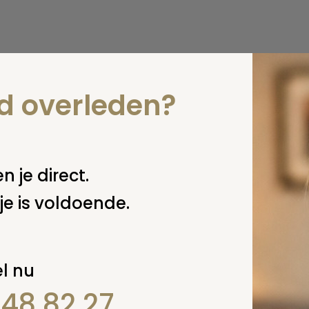
nd overleden?
n je direct.
je is voldoende.
l nu
848 82 27