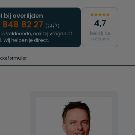
l bij overlijden
4,7
 848 82 27
(24/7)
bekijk de
 is voldoende, ook bij vragen of
reviews
l. Wij helpen je direct.
takeformulier
aanvragen
e crematie
Intakeformulier
Complete uitvaart
Contact
urzame uitvaart
Prijzen crematoria