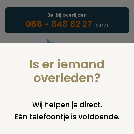
Bel bij overlijden
088 - 848 82 27
(24/7)
Is er iemand
Landelijke uitvaartonderneming
overleden?
Verzekeringen
Wij helpen je direct.
Eén telefoontje is voldoende.
U bent hier:
home
verzekeringen
overige financiering
uit
verzekering
wie oude polissen hebben overgenomen