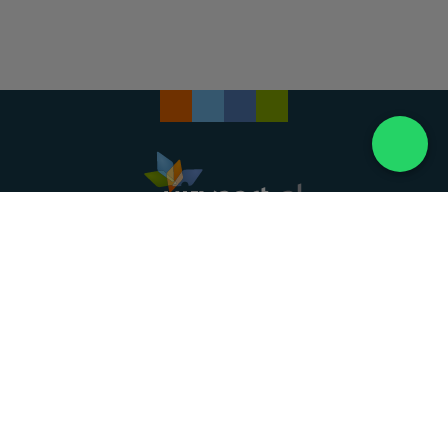
Landelijke uitvaartonderneming. Al meer dan 20
jaar uw vertrouwde partner voor een waardig
afscheid.
088 - 848 82 27
24/7 bereikbaar, dag en nacht