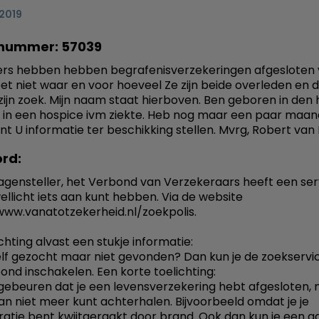
 2019
nummer: 57039
ers hebben hebben begrafenisverzekeringen afgesloten 
t niet waar en voor hoeveel Ze zijn beide overleden en d
/zijn zoek. Mijn naam staat hierboven. Ben geboren in den 
in een hospice ivm ziekte. Heb nog maar een paar maan
unt U informatie ter beschikking stellen. Mvrg, Robert va
rd:
agensteller, het Verbond van Verzekeraars heeft een ser
ellicht iets aan kunt hebben. Via de website
www.vanatotzekerheid.nl/zoekpolis.
chting alvast een stukje informatie:
elf gezocht maar niet gevonden? Dan kun je de zoekservi
ond inschakelen. Een korte toelichting:
gebeuren dat je een levensverzekering hebt afgesloten,
van niet meer kunt achterhalen. Bijvoorbeeld omdat je je
ratie bent kwijtgeraakt door brand. Ook dan kun je een 