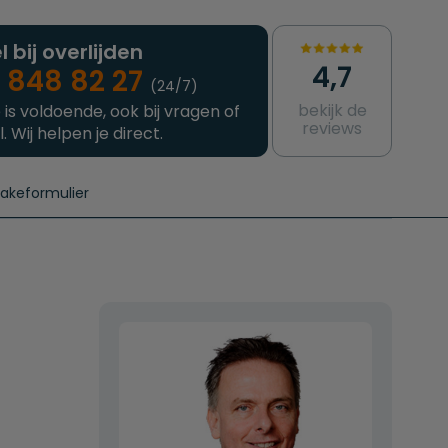
l bij overlijden
4,7
 848 82 27
(24/7)
bekijk de
 is voldoende, ook bij vragen of
reviews
l. Wij helpen je direct.
takeformulier
aanvragen
e crematie
Intakeformulier
Complete uitvaart
Contact
urzame uitvaart
Prijzen crematoria