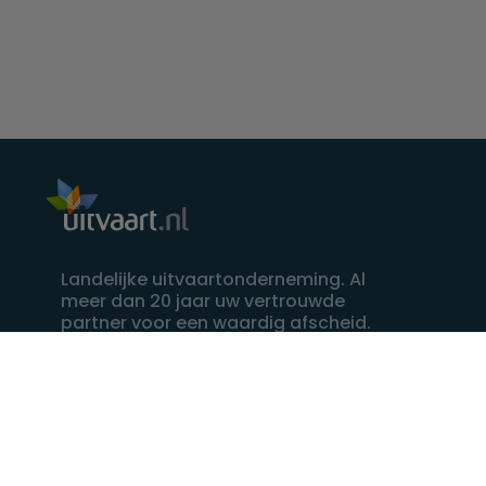
Landelijke uitvaartonderneming. Al
meer dan 20 jaar uw vertrouwde
partner voor een waardig afscheid.
088 - 848 82 27
24/7 bereikbaar, dag en nacht