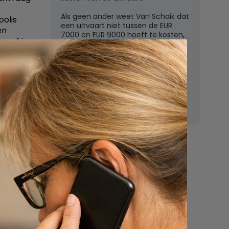
Als geen ander weet Van Schaik dat
polis
een uitvaart niet tussen de EUR
en
7000 en EUR 9000 hoeft te kosten,
n, of je
zoals de grote uitvaartverzekeraars
e kunt
vaak beweren. In deze rubriek
ls goed
beantwoordt Van Schaik vragen
over uitvaartkosten en financiele
dekking.
Nu
een uitvaart
regelen
Beschrijf uw wensen