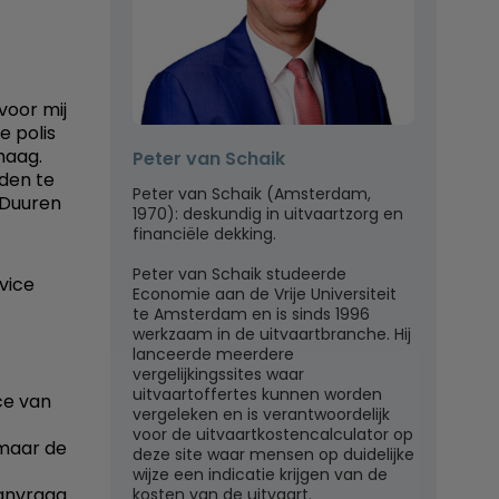
voor mij
e polis
haag.
Peter van Schaik
den te
Peter van Schaik (Amsterdam,
n Duuren
1970): deskundig in uitvaartzorg en
financiële dekking.
Peter van Schaik studeerde
vice
Economie aan de Vrije Universiteit
te Amsterdam en is sinds 1996
werkzaam in de uitvaartbranche. Hij
lanceerde meerdere
vergelijkingssites waar
uitvaartoffertes kunnen worden
ce van
vergeleken en is verantwoordelijk
voor de uitvaartkostencalculator op
 maar de
deze site waar mensen op duidelijke
wijze een indicatie krijgen van de
aanvraag
kosten van de uitvaart.