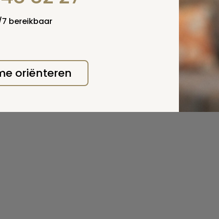
4/7 bereikbaar
 me oriënteren