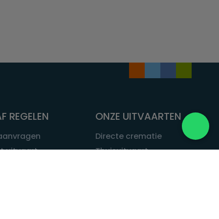
F REGELEN
ONZE UITVAARTEN
 aanvragen
Directe crematie
t uitvaart
Thuisuitvaart
 een uitvaart
Complete uitvaart
bij leven
Exclusieve uitvaart
tvaarten
Begrafenissen
Natuurbegrafenis