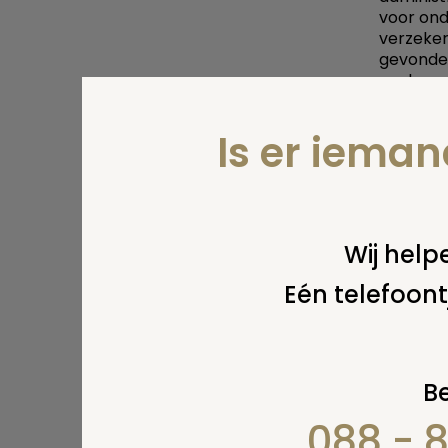
voor ond
verzeker
gevonden
spelregel
curator 
een aanv
Is er iema
door voo
Succes! M
Print
Wij helpe
Eén telefoont
Be
088 - 