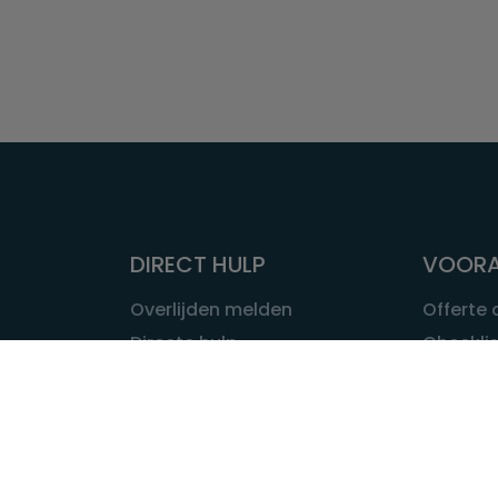
DIRECT HULP
VOORA
Overlijden melden
Offerte
Directe hulp
Checklis
Intakeformulier
Wat kost
Eerste 24 uur
Uitvaart 
Overlijden buitenland
Onze ui
Lokale uitvaart