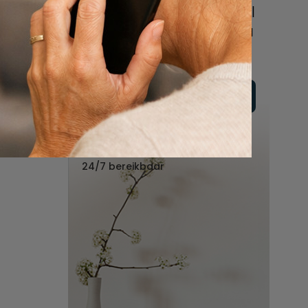
online of bel ons geheel
vrijblijvend voor hulp na
een overlijden.
Vul hier uw wensen in
Of bel ons:
088 - 848 82 27
24/7 bereikbaar