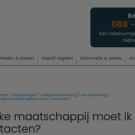
Be
088 -
Eén telefoontje
twijfe
kheden & kosten
Vooraf regelen
Informatie & advies
In
regelen
atie
 onze experts
hecklist uitvaart regelen
Waarom een uitvaart regelen?
Een laatste groet
Crematie regelen
Bedrijvengids
Intakeformulier
Thuisuitvaart crematie
Begrafenis regelen
Nieuws
Wensen vastleggen
Agenda
Offerte 
Intiem
Uitgebreid
Begrafenis Compleet
Natuurbegrafenis
Du
ome
verzekeringen
overige financiering
uit verzekering
elke maatschappij moet ik contacten?
ke maatschappij moet ik
tacten?