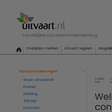
Landelijke uitvaartonderneming
Overlijden melden
Uitvaart regelen
Mogelij
Meld een overlijden
Alles over een uitvaart regelen
Uitvaartmogelijkheden
Uitvaart regelen bij leven
Alle onderwerpen
Wat kost een uitvaart?
Directe hulp bij overlijden
Keuzehulp
Uitvaart laten regelen
Checklist uitvaart 
Directe crem
Vraag
C
Exclusieve uitvaart
Begrafenis Basis
Begrafenis 
Naturaverzekeringen
U bent
h
Waar verzekerd?
hier:
w
Premie
Wel
Dekking
Afkoop
con
Klachten