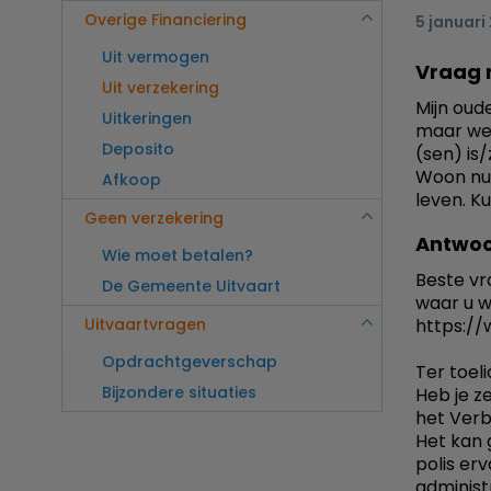
Overige Financiering
5 januari
Uit vermogen
Vraag 
Uit verzekering
Mijn oud
Uitkeringen
maar wee
Deposito
(sen) is
Woon nu 
Afkoop
leven. K
Geen verzekering
Antwoo
Wie moet betalen?
Beste vr
De Gemeente Uitvaart
waar u w
Uitvaartvragen
https://
Opdrachtgeverschap
Ter toeli
Bijzondere situaties
Heb je z
het Verb
Het kan 
polis er
administ