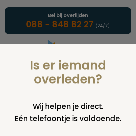
Bel bij overlijden
088 - 848 82 27
(24/7)
Is er iemand
Landelijke uitvaartonderneming
overleden?
Verzekeringen
Wij helpen je direct.
Eén telefoontje is voldoende.
U bent hier:
home
verzekeringen
overige financiering
uit
verzekering
waarde polissen