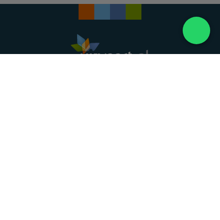
Landelijke uitvaartonderneming. Al meer dan 20
jaar uw vertrouwde partner voor een waardig
afscheid.
088 - 848 82 27
24/7 bereikbaar, dag en nacht
DIRECT HULP
Overlijden melden