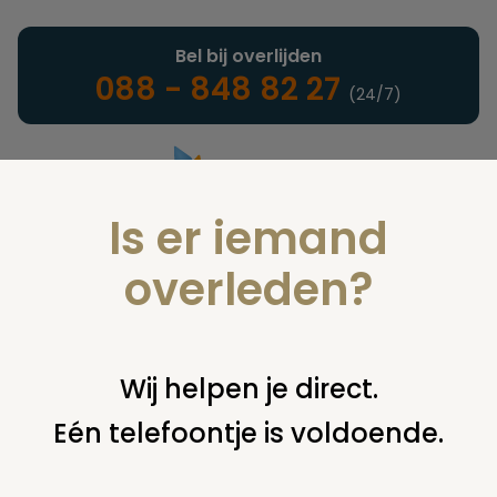
Bel bij overlijden
088 - 848 82 27
(24/7)
Is er iemand
Landelijke uitvaartonderneming
overleden?
Verzekeringen
Wij helpen je direct.
Eén telefoontje is voldoende.
U bent hier:
home
verzekeringen
overige financiering
uit
verzekering
‘waarde’oude afgesloten levensverzekering