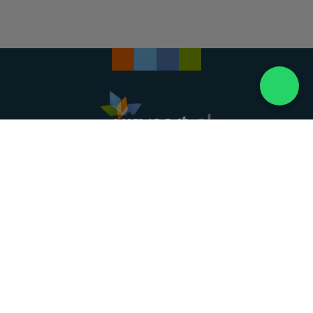
Landelijke uitvaartonderneming. Al meer dan 20
jaar uw vertrouwde partner voor een waardig
afscheid.
088 - 848 82 27
24/7 bereikbaar, dag en nacht
DIRECT HULP