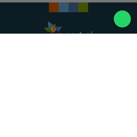
Landelijke uitvaartonderneming. Al meer dan 20
jaar uw vertrouwde partner voor een waardig
afscheid.
088 - 848 82 27
24/7 bereikbaar, dag en nacht
DIRECT HULP
Overlijden melden