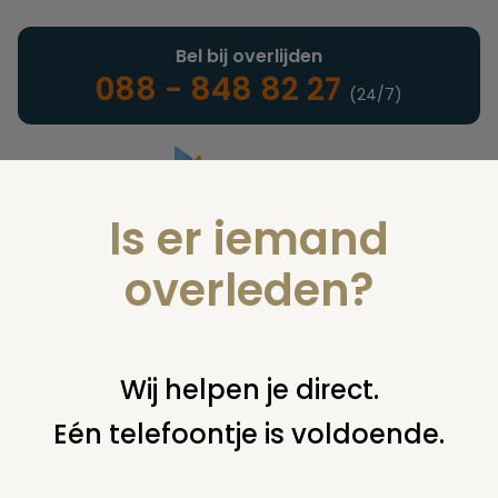
Bel bij overlijden
088 - 848 82 27
(24/7)
Is er iemand
Landelijke uitvaartonderneming
overleden?
Verzekeringen
Wij helpen je direct.
Eén telefoontje is voldoende.
U bent hier:
home
verzekeringen
overige financiering
uit
verzekering
voorkomt zorg polis