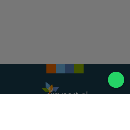
Landelijke uitvaartonderneming. Al meer dan 20
jaar uw vertrouwde partner voor een waardig
afscheid.