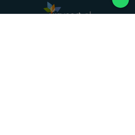
Landelijke uitvaartonderneming. Al meer dan 20
jaar uw vertrouwde partner voor een waardig
afscheid.
088 - 848 82 27
24/7 bereikbaar, dag en nacht
DIRECT HULP
Overlijden melden
Directe hulp
Intakeformulier