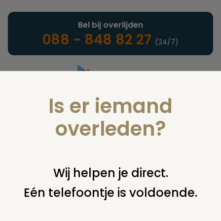
Bel bij overlijden
088 - 848 82 27
(24/7)
Is er iemand
Landelijke uitvaartonderneming
overleden?
Verzekeringen
Wij helpen je direct.
Eén telefoontje is voldoende.
U bent hier:
home
verzekeringen
overige financiering
uit
verzekering
victoria: welke maatschappij nu