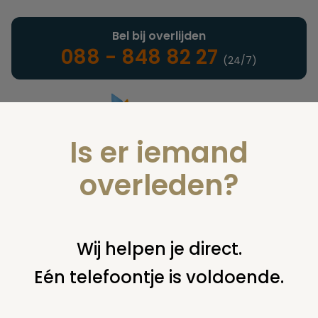
Bel bij overlijden
088 - 848 82 27
(24/7)
Is er iemand
Landelijke uitvaartonderneming
overleden?
Verzekeringen
Wij helpen je direct.
Eén telefoontje is voldoende.
U bent hier:
home
verzekeringen
overige financiering
uit
verzekering
vesta polis