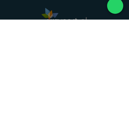
Landelijke uitvaartonderneming. Al meer dan 20
jaar uw vertrouwde partner voor een waardig
afscheid.
088 - 848 82 27
24/7 bereikbaar, dag en nacht
DIRECT HULP
Overlijden melden
Directe hulp
Intakeformulier