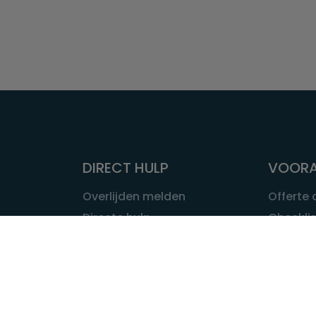
DIRECT HULP
VOORA
Overlijden melden
Offerte
Directe hulp
Checklis
Intakeformulier
Wat kost
Eerste 24 uur
Uitvaart 
Overlijden buitenland
Onze ui
Lokale uitvaart