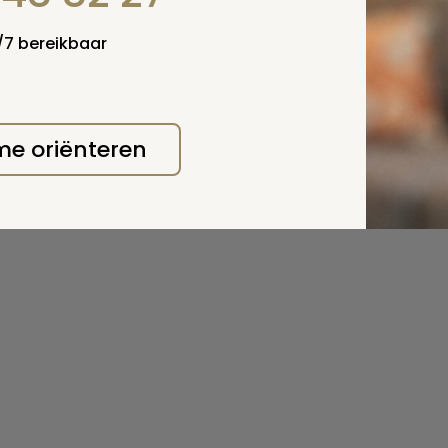
4/7 bereikbaar
 me oriënteren