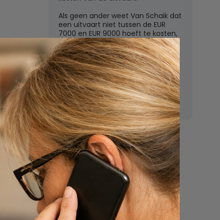
Als geen ander weet Van Schaik dat
een uitvaart niet tussen de EUR
7000 en EUR 9000 hoeft te kosten,
zoals de grote uitvaartverzekeraars
vaak beweren. In deze rubriek
beantwoordt Van Schaik vragen
over uitvaartkosten en financiele
dekking.
Nu
een uitvaart
regelen
Beschrijf uw wensen