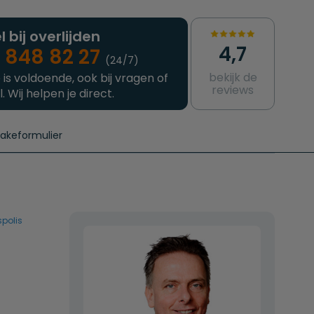
l bij overlijden
4,7
 848 82 27
(24/7)
bekijk de
 is voldoende, ook bij vragen of
reviews
l. Wij helpen je direct.
takeformulier
aanvragen
e crematie
Intakeformulier
Complete uitvaart
Contact
urzame uitvaart
Prijzen crematoria
spolis