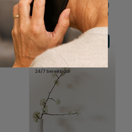
online of bel ons geheel
vrijblijvend voor hulp na
een overlijden.
Vul hier uw wensen in
Of bel ons:
088 - 848 82 27
24/7 bereikbaar