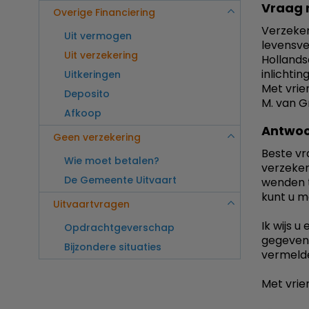
Vraag 
Overige Financiering
Verzeker
Uit vermogen
levensve
Uit verzekering
Hollands
inlichti
Uitkeringen
Met vrie
Deposito
M. van 
Afkoop
Antwoo
Geen verzekering
Beste vr
Wie moet betalen?
verzeker
De Gemeente Uitvaart
wenden t
kunt u m
Uitvaartvragen
Ik wijs u
Opdrachtgeverschap
gegevens
Bijzondere situaties
vermeld
Met vrien