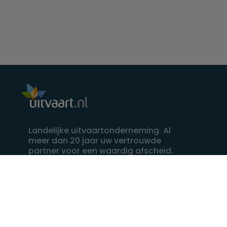
Landelijke uitvaartonderneming. Al
meer dan 20 jaar uw vertrouwde
partner voor een waardig afscheid.
088 - 848 82 27
24/7 bereikbaar, dag en nacht