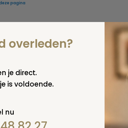
 deze pagina
nd overleden?
n je direct.
je is voldoende.
l nu
848 82 27