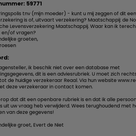
nummer: 59771
ingspolis tnv (mijn moeder) - kunt u mij zeggen of dit ee
rzekering is of, uitvaart verzekering? Maatschappij: de N
che Levensverzekering Maatschappij. Waar kan ik terech
ng en/of vragen?
ndelijke groeten,
Groesen
rd:
agensteller, ik beschik niet over een database met
ingsgegevens, dit is een adviesrubriek. U moet zich recht
ot de huidige verzekeraar Reaal. Via hun website www.rea
et deze verzekeraar in contact komen.
 erop dat dit een openbare rubriek is en dat ik alle persoon
 uit uw vraag heb verwijderd. Wees terughoudend met h
en van deze gegevens!
delijke groet, Evert de Niet