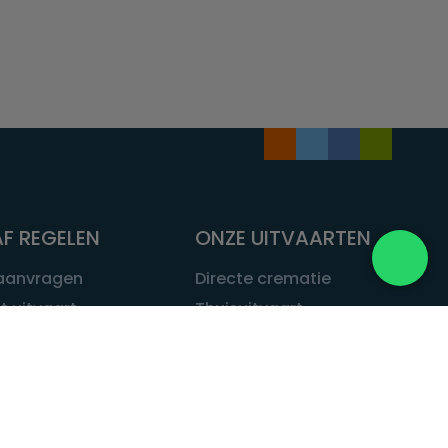
F REGELEN
ONZE UITVAARTEN
 aanvragen
Directe crematie
t uitvaart
Thuisuitvaart
 een uitvaart
Complete uitvaart
bij leven
Exclusieve uitvaart
tvaarten
Begrafenissen
Natuurbegrafenis