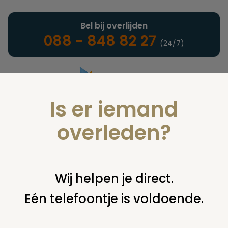
Bel bij overlijden
088 - 848 82 27
(24/7)
Is er iemand
Landelijke uitvaartonderneming
overleden?
Verzekeringen
Wij helpen je direct.
Eén telefoontje is voldoende.
U bent hier:
home
verzekeringen
overige financiering
uit
verzekering
verzekering