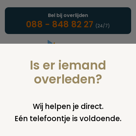
Bel bij overlijden
088 - 848 82 27
(24/7)
Is er iemand
Landelijke uitvaartonderneming
overleden?
Verzekeringen
Wij helpen je direct.
Eén telefoontje is voldoende.
U bent hier:
home
verzekeringen
overige financiering
uit
verzekering
verz