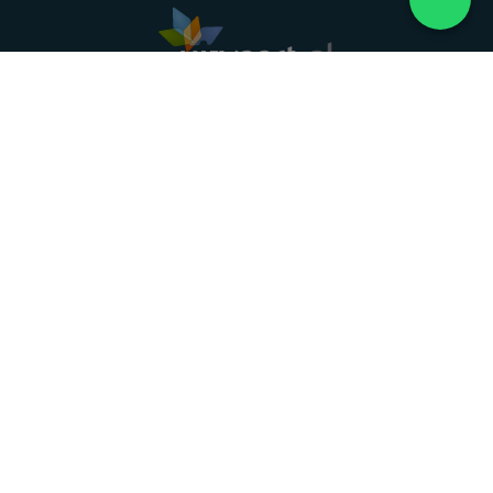
Landelijke uitvaartonderneming. Al meer dan 20
jaar uw vertrouwde partner voor een waardig
afscheid.
088 - 848 82 27
24/7 bereikbaar, dag en nacht
DIRECT HULP
Overlijden melden
Directe hulp
Intakeformulier