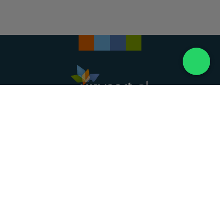
Landelijke uitvaartonderneming. Al meer dan 20
jaar uw vertrouwde partner voor een waardig
afscheid.
088 - 848 82 27
24/7 bereikbaar, dag en nacht
DIRECT HULP