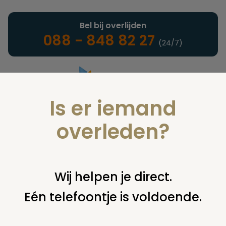
Bel bij overlijden
088 - 848 82 27
(24/7)
Is er iemand
Landelijke uitvaartonderneming
overleden?
Verzekeringen
Wij helpen je direct.
Eén telefoontje is voldoende.
U bent hier:
home
verzekeringen
overige financiering
uit
verzekering
uitkering polis nr