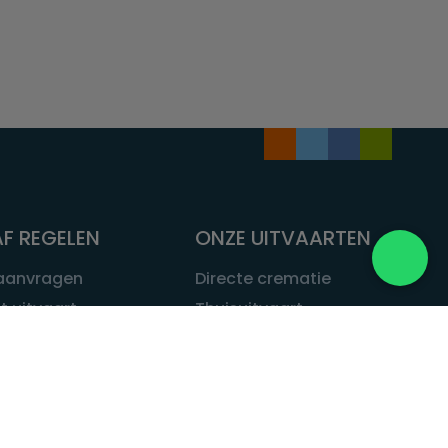
F REGELEN
ONZE UITVAARTEN
 aanvragen
Directe crematie
t uitvaart
Thuisuitvaart
 een uitvaart
Complete uitvaart
bij leven
Exclusieve uitvaart
tvaarten
Begrafenissen
Natuurbegrafenis