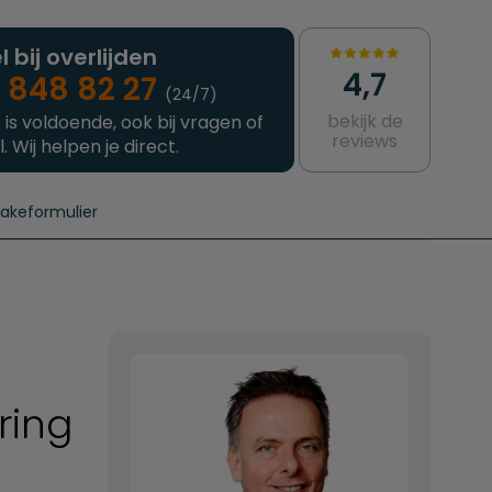
l bij overlijden
4,7
 848 82 27
(24/7)
bekijk de
 is voldoende, ook bij vragen of
reviews
l. Wij helpen je direct.
takeformulier
aanvragen
e crematie
Intakeformulier
Complete uitvaart
Contact
urzame uitvaart
Prijzen crematoria
ring