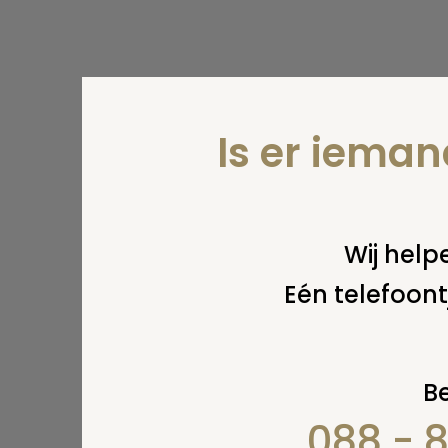
Is er iema
Wij helpe
Eén telefoont
Be
088 - 