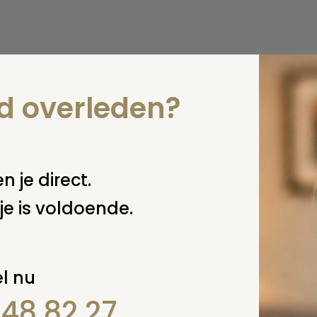
nd overleden?
n je direct.
je is voldoende.
l nu
848 82 27