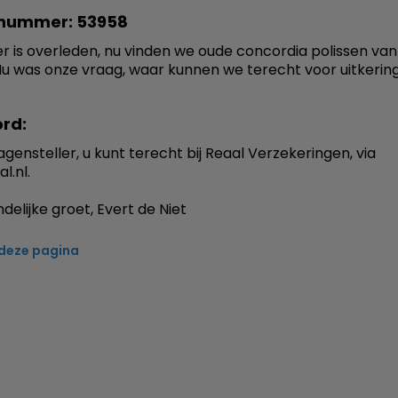
nummer: 53958
er is overleden, nu vinden we oude concordia polissen va
Nu was onze vraag, waar kunnen we terecht voor uitkerin
rd:
agensteller, u kunt terecht bij Reaal Verzekeringen, via
l.nl.
delijke groet, Evert de Niet
 deze pagina