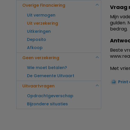
Overige Financiering
Vraag 
Uit vermogen
Mijn vad
gulden. 
Uit verzekering
bedrag.
Uitkeringen
Deposito
Antwoo
Afkoop
Beste vr
www.reaa
Geen verzekering
Wie moet betalen?
Met vrien
De Gemeente Uitvaart
Print
Uitvaartvragen
Opdrachtgeverschap
Bijzondere situaties