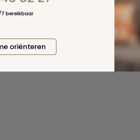
4/7 bereikbaar
 me oriënteren