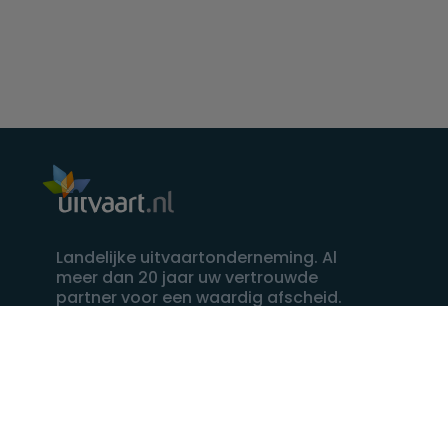
Landelijke uitvaartonderneming. Al
meer dan 20 jaar uw vertrouwde
partner voor een waardig afscheid.
088 - 848 82 27
24/7 bereikbaar, dag en nacht