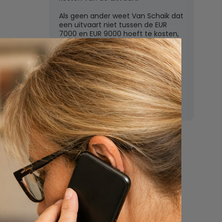
Als geen ander weet Van Schaik dat
een uitvaart niet tussen de EUR
7000 en EUR 9000 hoeft te kosten,
zoals de grote uitvaartverzekeraars
vaak beweren. In deze rubriek
beantwoordt Van Schaik vragen
over uitvaartkosten en financiele
dekking.
Nu
een uitvaart
regelen
Beschrijf uw wensen