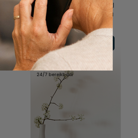
online of bel ons geheel
vrijblijvend voor hulp na
een overlijden.
Vul hier uw wensen in
Of bel ons:
088 - 848 82 27
24/7 bereikbaar