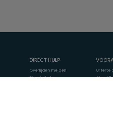
DIRECT HULP
VOORA
Overlijden melden
Offerte
Directe hulp
Checklis
Intakeformulier
Wat kost
Eerste 24 uur
Uitvaart 
Overlijden buitenland
Onze ui
Lokale uitvaart