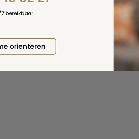
4/7 bereikbaar
 me oriënteren