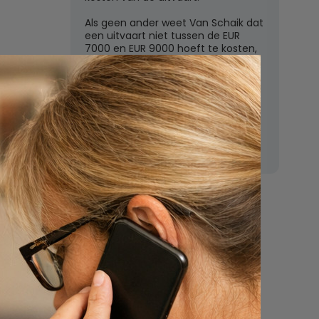
Als geen ander weet Van Schaik dat
een uitvaart niet tussen de EUR
7000 en EUR 9000 hoeft te kosten,
zoals de grote uitvaartverzekeraars
vaak beweren. In deze rubriek
beantwoordt Van Schaik vragen
over uitvaartkosten en financiele
dekking.
Nu
een uitvaart
regelen
Beschrijf uw wensen