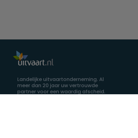
Landelijke uitvaartonderneming. Al
meer dan 20 jaar uw vertrouwde
partner voor een waardig afscheid.
088 - 848 82 27
24/7 bereikbaar, dag en nacht