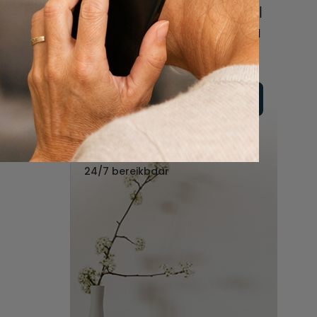
online of bel ons geheel
vrijblijvend voor hulp na
een overlijden.
Vul hier uw wensen in
Of bel ons:
088 - 848 82 27
24/7 bereikbaar