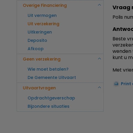
Overige Financiering
Vraag 
Uit vermogen
Polis nu
Uit verzekering
Antwoo
Uitkeringen
Beste vr
Deposito
verzeker
Afkoop
wenden t
kunt u m
Geen verzekering
Wie moet betalen?
Met vrien
De Gemeente Uitvaart
Print
Uitvaartvragen
Opdrachtgeverschap
Bijzondere situaties