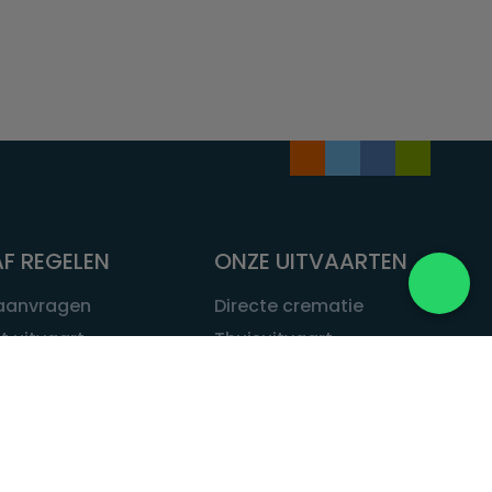
F REGELEN
ONZE UITVAARTEN
 aanvragen
Directe crematie
t uitvaart
Thuisuitvaart
 een uitvaart
Complete uitvaart
bij leven
Exclusieve uitvaart
tvaarten
Begrafenissen
Natuurbegrafenis