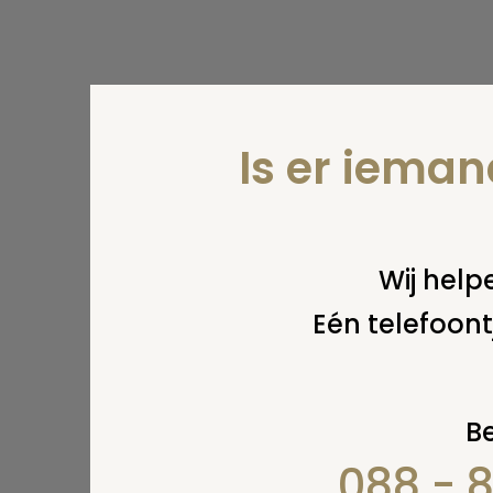
Is er iema
Wij helpe
Eén telefoont
Be
088 - 