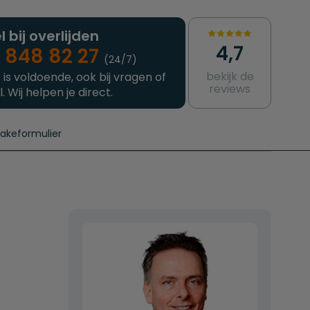
l bij overlijden
4,7
 848 82 27
(24/7)
bekijk de
 is voldoende, ook bij vragen of
reviews
l. Wij helpen je direct.
takeformulier
aanvragen
e crematie
Intakeformulier
Complete uitvaart
Contact
urzame uitvaart
Prijzen crematoria