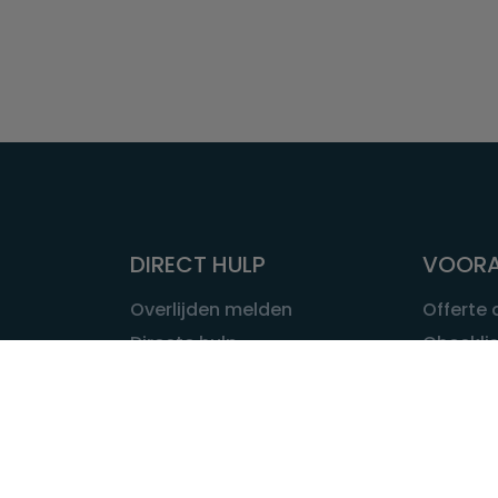
DIRECT HULP
VOORA
Overlijden melden
Offerte
Directe hulp
Checklis
Intakeformulier
Wat kost
Eerste 24 uur
Uitvaart 
Overlijden buitenland
Onze ui
Lokale uitvaart