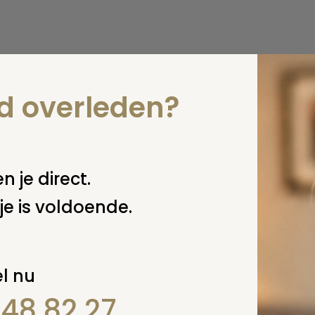
nd overleden?
n je direct.
je is voldoende.
l nu
848 82 27