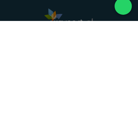
Landelijke uitvaartonderneming. Al meer dan 20
jaar uw vertrouwde partner voor een waardig
afscheid.
088 - 848 82 27
24/7 bereikbaar, dag en nacht
DIRECT HULP
Overlijden melden
Directe hulp
Intakeformulier