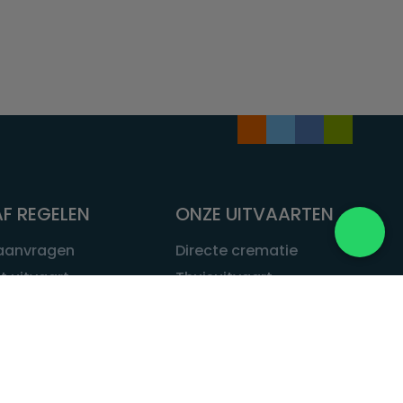
F REGELEN
ONZE UITVAARTEN
 aanvragen
Directe crematie
t uitvaart
Thuisuitvaart
 een uitvaart
Complete uitvaart
bij leven
Exclusieve uitvaart
tvaarten
Begrafenissen
Natuurbegrafenis