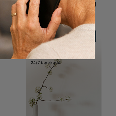
online of bel ons geheel
vrijblijvend voor hulp na
een overlijden.
Vul hier uw wensen in
Of bel ons:
088 - 848 82 27
24/7 bereikbaar