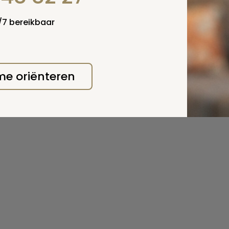
4/7 bereikbaar
 me oriënteren