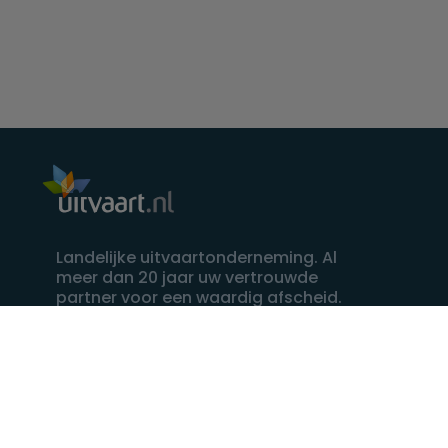
Landelijke uitvaartonderneming. Al
meer dan 20 jaar uw vertrouwde
partner voor een waardig afscheid.
088 - 848 82 27
24/7 bereikbaar, dag en nacht