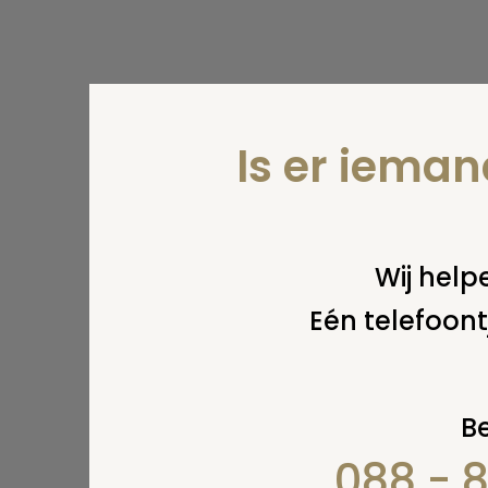
Is er iema
Wij helpe
Eén telefoont
Be
088 - 