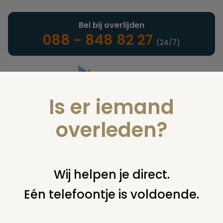
Bel bij overlijden
088 - 848 82 27
(24/7)
Is er iemand
Landelijke uitvaartonderneming
overleden?
Verzekeringen
Wij helpen je direct.
Eén telefoontje is voldoende.
U bent hier:
home
verzekeringen
overige financiering
uit
verzekering
st willibrordus te utrecht