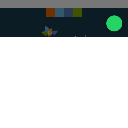
Landelijke uitvaartonderneming. Al meer dan 20
jaar uw vertrouwde partner voor een waardig
afscheid.
088 - 848 82 27
24/7 bereikbaar, dag en nacht
DIRECT HULP
Overlijden melden