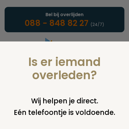
Bel bij overlijden
088 - 848 82 27
(24/7)
Is er iemand
Landelijke uitvaartonderneming
overleden?
Verzekeringen
Wij helpen je direct.
Eén telefoontje is voldoende.
U bent hier:
home
verzekeringen
overige financiering
uit
verzekering
rente bijgeschreven?