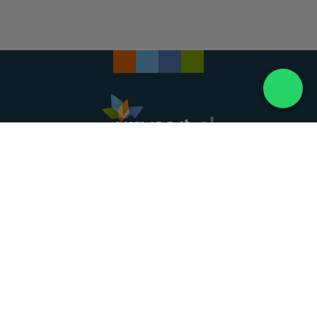
Landelijke uitvaartonderneming. Al meer dan 20
jaar uw vertrouwde partner voor een waardig
afscheid.
088 - 848 82 27
24/7 bereikbaar, dag en nacht
DIRECT HULP