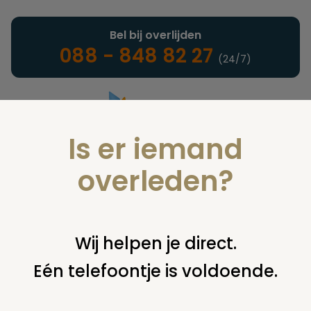
Bel bij overlijden
088 - 848 82 27
(24/7)
Is er iemand
Landelijke uitvaartonderneming
overleden?
Verzekeringen
Wij helpen je direct.
Eén telefoontje is voldoende.
U bent hier:
home
verzekeringen
overige financiering
uit
verzekering
polissen uit 1943 en 1953