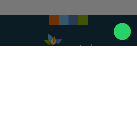
Landelijke uitvaartonderneming. Al meer dan 20
jaar uw vertrouwde partner voor een waardig
afscheid.
088 - 848 82 27
24/7 bereikbaar, dag en nacht
DIRECT HULP