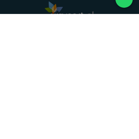
Landelijke uitvaartonderneming. Al meer dan 20
jaar uw vertrouwde partner voor een waardig
afscheid.
088 - 848 82 27
24/7 bereikbaar, dag en nacht
DIRECT HULP
Overlijden melden
Directe hulp
Intakeformulier