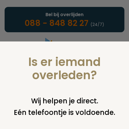
Bel bij overlijden
088 - 848 82 27
(24/7)
Is er iemand
Landelijke uitvaartonderneming
overleden?
Verzekeringen
Wij helpen je direct.
Eén telefoontje is voldoende.
U bent hier:
home
verzekeringen
overige financiering
uit
verzekering
polis levensverzekering