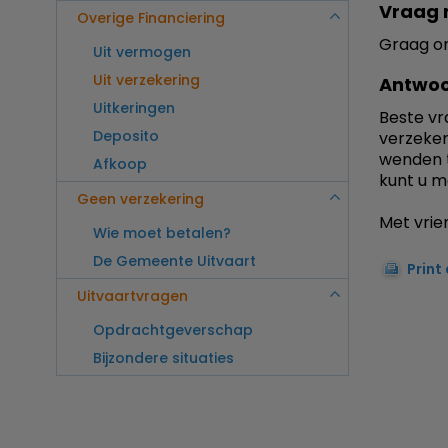
Vraag 
Overige Financiering
Graag on
Uit vermogen
Uit verzekering
Antwoo
Uitkeringen
Beste vr
Deposito
verzeker
wenden t
Afkoop
kunt u m
Geen verzekering
Met vrien
Wie moet betalen?
De Gemeente Uitvaart
Print
Uitvaartvragen
Opdrachtgeverschap
Bijzondere situaties