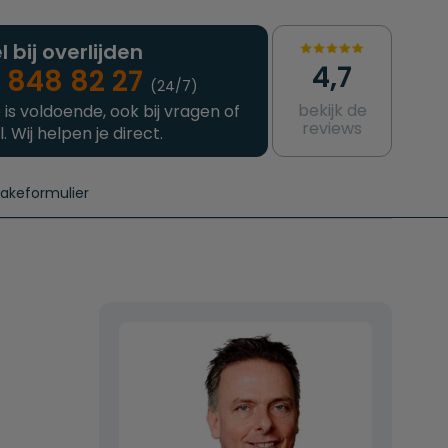
l bij overlijden
4,7
 848 82 27
(24/7)
bekijk de
 is voldoende, ook bij vragen of
reviews
l. Wij helpen je direct.
takeformulier
aanvragen
e crematie
Intakeformulier
Complete uitvaart
Contact
urzame uitvaart
Prijzen crematoria