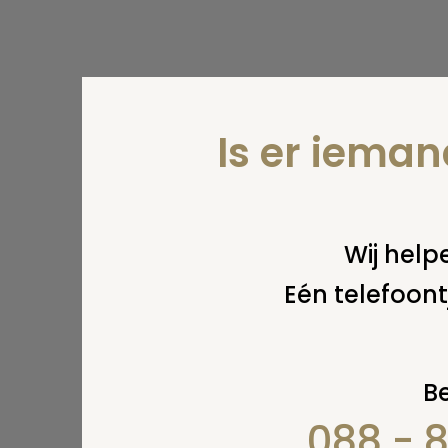
Is er iema
Wij helpe
Eén telefoont
Be
088 - 