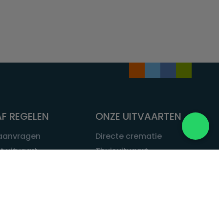
F REGELEN
ONZE UITVAARTEN
 aanvragen
Directe crematie
t uitvaart
Thuisuitvaart
 een uitvaart
Complete uitvaart
bij leven
Exclusieve uitvaart
tvaarten
Begrafenissen
Natuurbegrafenis