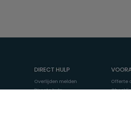
DIRECT HULP
VOORA
Overlijden melden
Offerte
Directe hulp
Checklis
Intakeformulier
Wat kost
Eerste 24 uur
Uitvaart 
Overlijden buitenland
Onze ui
Lokale uitvaart