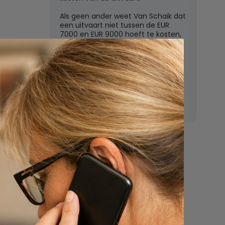
Als geen ander weet Van Schaik dat
een uitvaart niet tussen de EUR
7000 en EUR 9000 hoeft te kosten,
zoals de grote uitvaartverzekeraars
vaak beweren. In deze rubriek
beantwoordt Van Schaik vragen
over uitvaartkosten en financiele
dekking.
Nu
een uitvaart
regelen
Beschrijf uw wensen