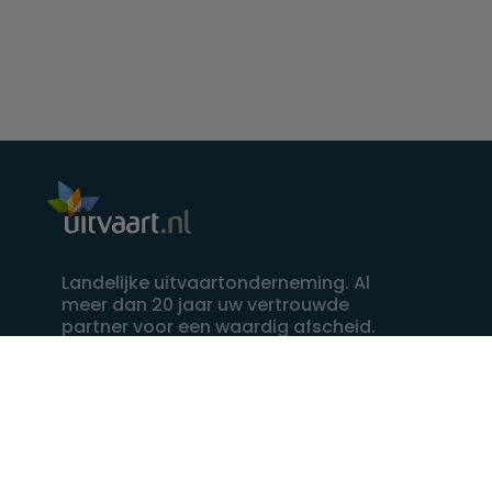
Landelijke uitvaartonderneming. Al
meer dan 20 jaar uw vertrouwde
partner voor een waardig afscheid.
088 - 848 82 27
24/7 bereikbaar, dag en nacht