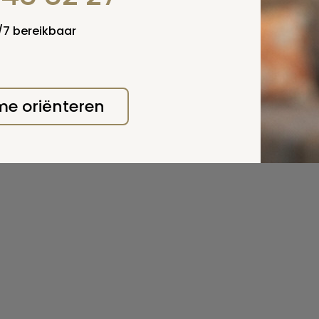
4/7 bereikbaar
 me oriënteren