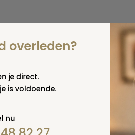
nd overleden?
n je direct.
je is voldoende.
l nu
848 82 27