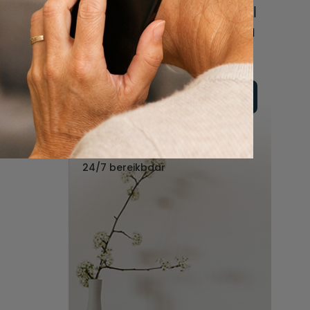
online of bel ons geheel
vrijblijvend voor hulp na
een overlijden.
Vul hier uw wensen in
Of bel ons:
088 - 848 82 27
24/7 bereikbaar