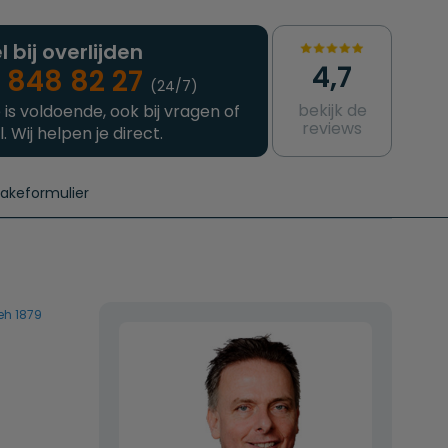
l bij overlijden
4,7
 848 82 27
(24/7)
bekijk de
 is voldoende, ook bij vragen of
reviews
l. Wij helpen je direct.
takeformulier
aanvragen
e crematie
Intakeformulier
Complete uitvaart
Contact
urzame uitvaart
Prijzen crematoria
eh 1879