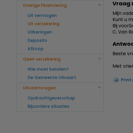
Vraag 
Overige Financiering
Mijn vad
Uit vermogen
Kunt u m
Uit verzekering
Bij voor
C. Van R
Uitkeringen
Deposito
Antwoo
Afkoop
Beste vr
Geen verzekering
Met vrien
Wie moet betalen?
De Gemeente Uitvaart
Print
Uitvaartvragen
Opdrachtgeverschap
Bijzondere situaties