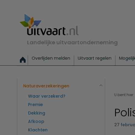
Landelijke uitvaartonderneming
Overlijden melden
Uitvaart regelen
Mogelij
Meld een overlijden
Alles over een uitvaart regelen
Uitvaartmogelijkheden
Uitvaart regelen bij leven
Alle onderwerpen
Wat kost een uitvaart?
Directe hulp bij overlijden
Keuzehulp
Uitvaart laten regelen
Checklist uitvaart 
Directe crem
Vraag
C
Exclusieve uitvaart
Begrafenis Basis
Begrafenis 
Naturaverzekeringen
U bent hier:
Waar verzekerd?
Premie
Pol
Dekking
Afkoop
27 februa
Klachten