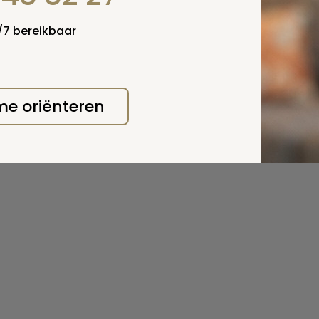
4/7 bereikbaar
 me oriënteren