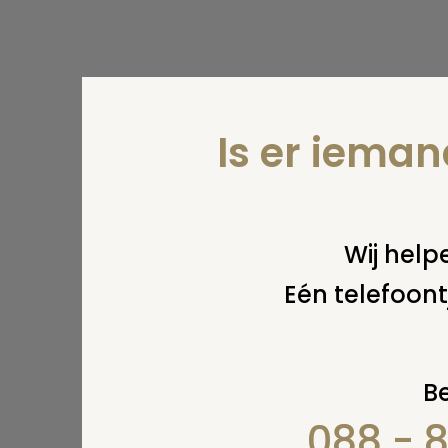
Is er iema
Wij helpe
Eén telefoont
Be
088 - 