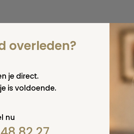
nd overleden?
n je direct.
je is voldoende.
l nu
848 82 27