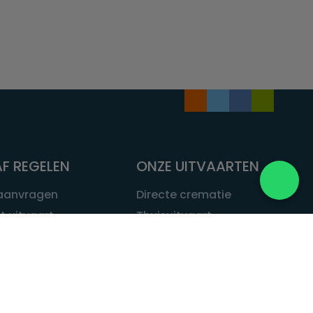
F REGELEN
ONZE UITVAARTEN
 aanvragen
Directe crematie
t uitvaart
Thuisuitvaart
 een uitvaart
Complete uitvaart
bij leven
Exclusieve uitvaart
tvaarten
Begrafenissen
Natuurbegrafenis