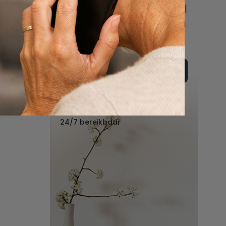
online of bel ons geheel
vrijblijvend voor hulp na
een overlijden.
Vul hier uw wensen in
Of bel ons:
088 - 848 82 27
24/7 bereikbaar