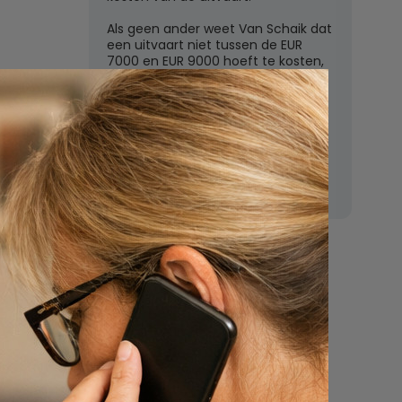
Als geen ander weet Van Schaik dat
een uitvaart niet tussen de EUR
7000 en EUR 9000 hoeft te kosten,
zoals de grote uitvaartverzekeraars
vaak beweren. In deze rubriek
beantwoordt Van Schaik vragen
over uitvaartkosten en financiele
dekking.
Nu
een uitvaart
regelen
Beschrijf uw wensen