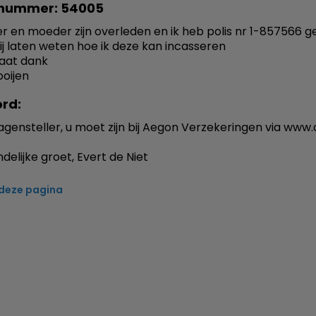
nummer: 54005
er en moeder zijn overleden en ik heb polis nr 1-857566 
ij laten weten hoe ik deze kan incasseren
baat dank
ooijen
rd:
agensteller, u moet zijn bij Aegon Verzekeringen via www.
delijke groet, Evert de Niet
 deze pagina