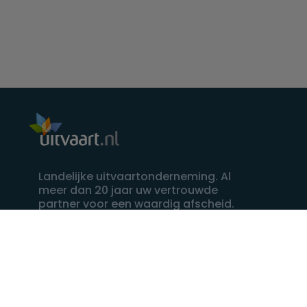
Landelijke uitvaartonderneming. Al
meer dan 20 jaar uw vertrouwde
partner voor een waardig afscheid.
088 - 848 82 27
24/7 bereikbaar, dag en nacht