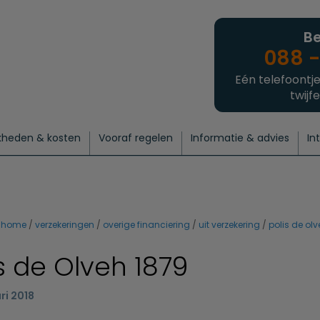
Be
088 -
Eén telefoontje
twijfe
kheden & kosten
Vooraf regelen
Informatie & advies
In
regelen
atie
 onze experts
hecklist uitvaart regelen
Waarom een uitvaart regelen?
Een laatste groet
Crematie regelen
Bedrijvengids
Intakeformulier
Thuisuitvaart crematie
Begrafenis regelen
Nieuws
Wensen vastleggen
Agenda
Offerte 
Intiem
Uitgebreid
Begrafenis Compleet
Natuurbegrafenis
Du
home
verzekeringen
overige financiering
uit verzekering
polis de olv
is de Olveh 1879
ri 2018