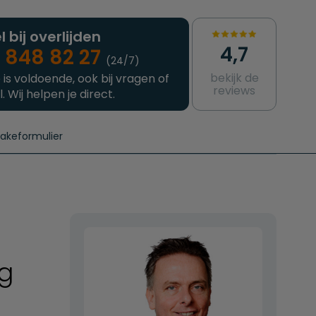
l bij overlijden
4,7
 848 82 27
(24/7)
bekijk de
 is voldoende, ook bij vragen of
reviews
l. Wij helpen je direct.
takeformulier
aanvragen
e crematie
Intakeformulier
Complete uitvaart
Contact
urzame uitvaart
Prijzen crematoria
ng