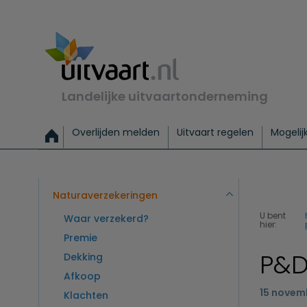
Landelijke uitvaartonderneming
Overlijden melden
Uitvaart regelen
Mogelij
Meld een overlijden
Alles over een uitvaart regelen
Uitvaartmogelijkheden
Uitvaart regelen bij leven
Alle onderwerpen
Wat kost een uitvaart?
Directe hulp bij overlijden
Keuzehulp
Uitvaart laten regelen
Checklist uitvaart 
Directe crem
Vraag
C
Exclusieve uitvaart
Begrafenis Basis
Begrafenis 
Naturaverzekeringen
U bent
Waar verzekerd?
hier:
Premie
P&D
Dekking
Afkoop
15 novem
Klachten