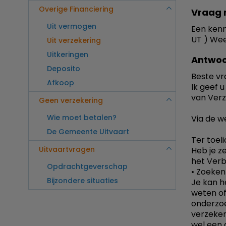
Overige Financiering
Vraag 
Uit vermogen
Een kenn
UT ) Weet
Uit verzekering
Uitkeringen
Antwoo
Deposito
Beste vra
Afkoop
Ik geef 
van Verz
Geen verzekering
Wie moet betalen?
Via de w
De Gemeente Uitvaart
Ter toeli
Uitvaartvragen
Heb je z
het Verb
Opdrachtgeverschap
• Zoeken
Bijzondere situaties
Je kan h
weten of
onderzoe
verzeker
wel een 