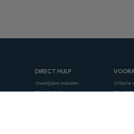
DIRECT HULP
VOORA
Overlijden melden
Offerte
Directe hulp
Checklis
Intakeformulier
Wat kost
Eerste 24 uur
Uitvaart 
Overlijden buitenland
Onze ui
Lokale uitvaart