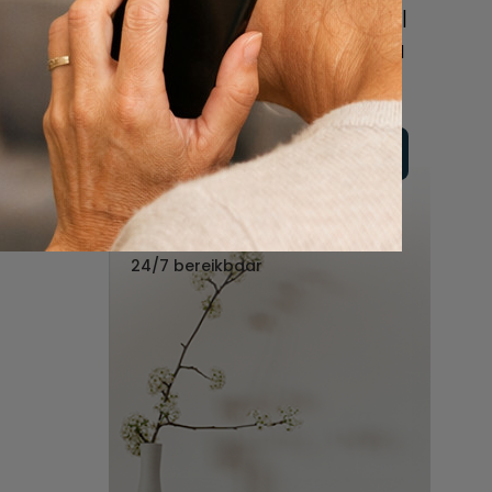
online of bel ons geheel
vrijblijvend voor hulp na
een overlijden.
Vul hier uw wensen in
Of bel ons:
088 - 848 82 27
24/7 bereikbaar