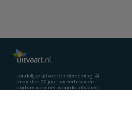
Landelijke uitvaartonderneming. Al
meer dan 20 jaar uw vertrouwde
partner voor een waardig afscheid.
088 - 848 82 27
24/7 bereikbaar, dag en nacht