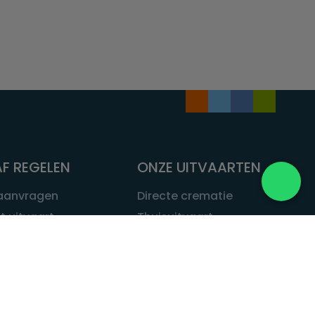
F REGELEN
ONZE UITVAARTEN
 aanvragen
Directe crematie
t uitvaart
Thuisuitvaart
 een uitvaart
Complete uitvaart
bij leven
Exclusieve uitvaart
tvaarten
Begrafenissen
Natuurbegrafenis