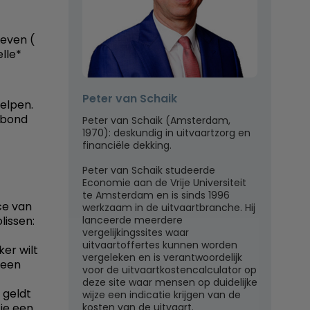
Leven (
elle*
Peter van Schaik
helpen.
rbond
Peter van Schaik (Amsterdam,
1970): deskundig in uitvaartzorg en
financiële dekking.
Peter van Schaik studeerde
Economie aan de Vrije Universiteit
te Amsterdam en is sinds 1996
ce van
werkzaam in de uitvaartbranche. Hij
lanceerde meerdere
lissen:
vergelijkingssites waar
uitvaartoffertes kunnen worden
ker wilt
vergeleken en is verantwoordelijk
 een
voor de uitvaartkostencalculator op
deze site waar mensen op duidelijke
 geldt
wijze een indicatie krijgen van de
kosten van de uitvaart.
 je een