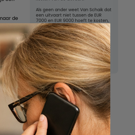
Als geen ander weet Van Schaik dat
een uitvaart niet tussen de EUR
 maar de
7000 en EUR 9000 hoeft te kosten,
zoals de grote uitvaartverzekeraars
aanvraag
vaak beweren. In deze rubriek
beantwoordt Van Schaik vragen
over uitvaartkosten en financiele
polis
dekking.
en
n, of je
e kunt
ls goed
Nu
een uitvaart
regelen
Beschrijf uw wensen