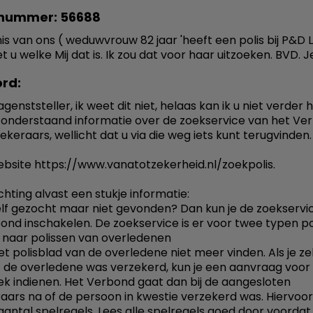
nummer: 56688
is van ons ( weduwvrouw 82 jaar 'heeft een polis bij P&D 
 u welke Mij dat is. Ik zou dat voor haar uitzoeken. BVD. J
rd:
genststeller, ik weet dit niet, helaas kan ik u niet verder 
u onderstaand informatie over de zoekservice van het Ve
ekeraars, wellicht dat u via die weg iets kunt terugvinden.
ebsite https://www.vanatotzekerheid.nl/zoekpolis.
chting alvast een stukje informatie:
elf gezocht maar niet gevonden? Dan kun je de zoekservi
ond inschakelen. De zoekservice is er voor twee typen po
 naar polissen van overledenen
et polisblad van de overledene niet meer vinden. Als je ze
 de overledene was verzekerd, kun je een aanvraag voor
k indienen. Het Verbond gaat dan bij de aangesloten
aars na of de persoon in kwestie verzekerd was. Hiervoor
aantal spelregels. Lees alle spelregels goed door voordat