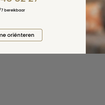
4/7 bereikbaar
 me oriënteren