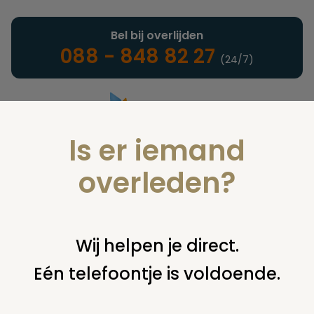
Bel bij overlijden
088 - 848 82 27
(24/7)
Is er iemand
Landelijke uitvaartonderneming
overleden?
Verzekeringen
Wij helpen je direct.
Eén telefoontje is voldoende.
U bent hier:
home
verzekeringen
overige financiering
uit
verzekering
overzetten verzekering nieuwe bankrekening