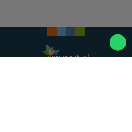
Landelijke uitvaartonderneming. Al meer dan 20
jaar uw vertrouwde partner voor een waardig
afscheid.
088 - 848 82 27
24/7 bereikbaar, dag en nacht