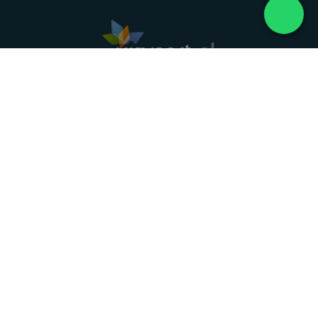
Landelijke uitvaartonderneming. Al meer dan 20
jaar uw vertrouwde partner voor een waardig
afscheid.
088 - 848 82 27
24/7 bereikbaar, dag en nacht
DIRECT HULP
Overlijden melden
Directe hulp
Intakeformulier