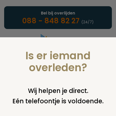
Bel bij overlijden
088 - 848 82 27
(24/7)
Is er iemand
Landelijke uitvaartonderneming
overleden?
Verzekeringen
Wij helpen je direct.
Eén telefoontje is voldoende.
U bent hier:
home
verzekeringen
overige financiering
uit
verzekering
overzetten polis