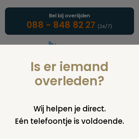
Bel bij overlijden
088 - 848 82 27
(24/7)
Is er iemand
Landelijke uitvaartonderneming
overleden?
Verzekeringen
Wij helpen je direct.
Eén telefoontje is voldoende.
U bent hier:
home
verzekeringen
overige financiering
uit
verzekering
overlijden c. zoontjes