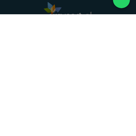
Landelijke uitvaartonderneming. Al meer dan 20
jaar uw vertrouwde partner voor een waardig
afscheid.
088 - 848 82 27
24/7 bereikbaar, dag en nacht
DIRECT HULP
Overlijden melden
Directe hulp
Intakeformulier