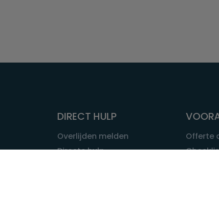
DIRECT HULP
VOORA
Overlijden melden
Offerte
Directe hulp
Checklis
Intakeformulier
Wat kost
Eerste 24 uur
Uitvaart 
Overlijden buitenland
Onze ui
Lokale uitvaart