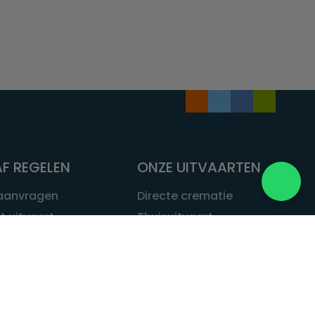
F REGELEN
ONZE UITVAARTEN
 aanvragen
Directe crematie
t uitvaart
Thuisuitvaart
 een uitvaart
Complete uitvaart
bij leven
Exclusieve uitvaart
tvaarten
Begrafenissen
Natuurbegrafenis