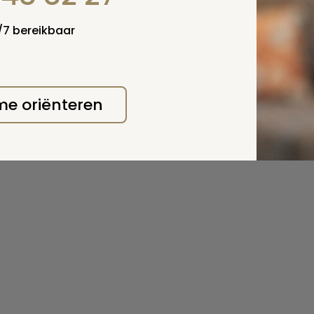
4/7 bereikbaar
 me oriënteren