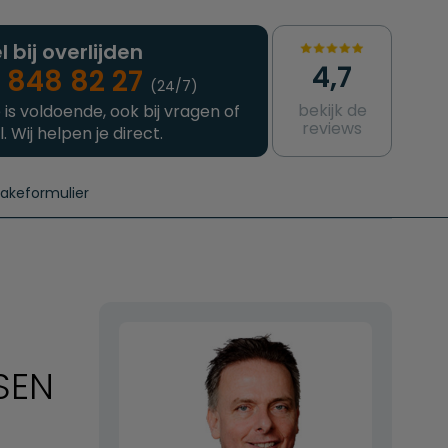
l bij overlijden
4,7
 848 82 27
(24/7)
bekijk de
 is voldoende, ook bij vragen of
reviews
l. Wij helpen je direct.
takeformulier
aanvragen
e crematie
Intakeformulier
Complete uitvaart
Contact
urzame uitvaart
Prijzen crematoria
SEN