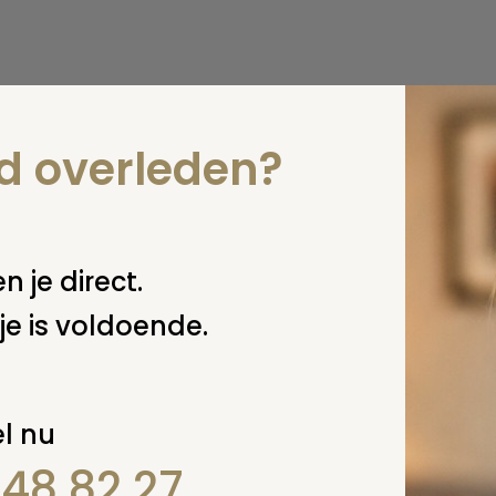
nd overleden?
n je direct.
je is voldoende.
l nu
848 82 27