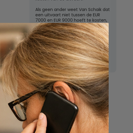
Als geen ander weet Van Schaik dat
een uitvaart niet tussen de EUR
7000 en EUR 9000 hoeft te kosten,
zoals de grote uitvaartverzekeraars
vaak beweren. In deze rubriek
beantwoordt Van Schaik vragen
over uitvaartkosten en financiele
dekking.
Nu
een uitvaart
regelen
Beschrijf uw wensen