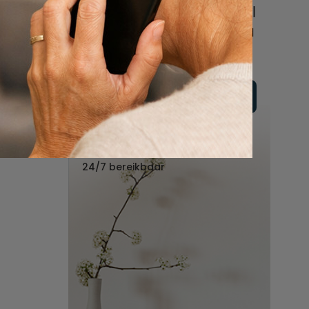
online of bel ons geheel
vrijblijvend voor hulp na
een overlijden.
Vul hier uw wensen in
Of bel ons:
088 - 848 82 27
24/7 bereikbaar