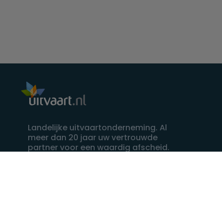
Landelijke uitvaartonderneming. Al
meer dan 20 jaar uw vertrouwde
partner voor een waardig afscheid.
088 - 848 82 27
24/7 bereikbaar, dag en nacht