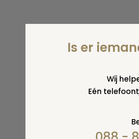
Is er iema
Wij helpe
Eén telefoont
Be
088 - 