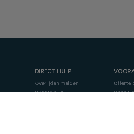
DIRECT HULP
VOORA
Overlijden melden
Offerte
Directe hulp
Checklis
Intakeformulier
Wat kost
Eerste 24 uur
Uitvaart 
Overlijden buitenland
Onze ui
Lokale uitvaart