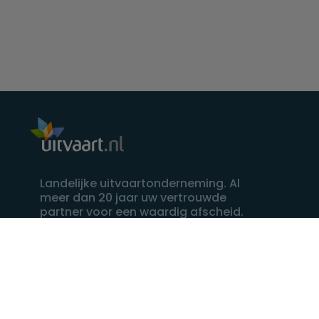
Landelijke uitvaartonderneming. Al
meer dan 20 jaar uw vertrouwde
partner voor een waardig afscheid.
088 - 848 82 27
24/7 bereikbaar, dag en nacht