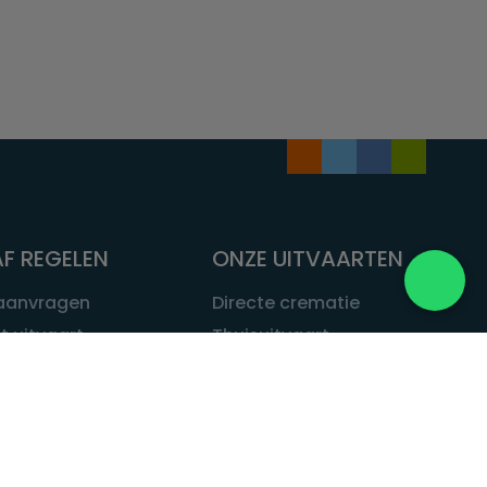
F REGELEN
ONZE UITVAARTEN
 aanvragen
Directe crematie
t uitvaart
Thuisuitvaart
 een uitvaart
Complete uitvaart
bij leven
Exclusieve uitvaart
tvaarten
Begrafenissen
Natuurbegrafenis