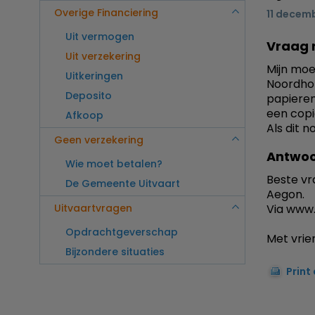
Overige Financiering
11 decem
Uit vermogen
Vraag 
Uit verzekering
Mijn moe
Uitkeringen
Noordhol
Deposito
papieren
een copi
Afkoop
Als dit 
Geen verzekering
Antwoo
Wie moet betalen?
Beste vr
De Gemeente Uitvaart
Aegon.
Uitvaartvragen
Via www.
Opdrachtgeverschap
Met vrien
Bijzondere situaties
Print