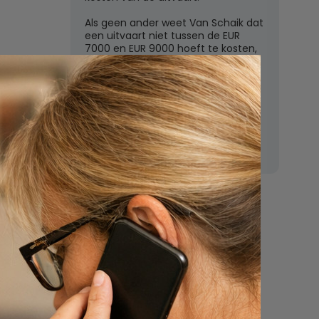
Als geen ander weet Van Schaik dat
een uitvaart niet tussen de EUR
7000 en EUR 9000 hoeft te kosten,
zoals de grote uitvaartverzekeraars
vaak beweren. In deze rubriek
beantwoordt Van Schaik vragen
over uitvaartkosten en financiele
dekking.
Nu
een uitvaart
regelen
Beschrijf uw wensen