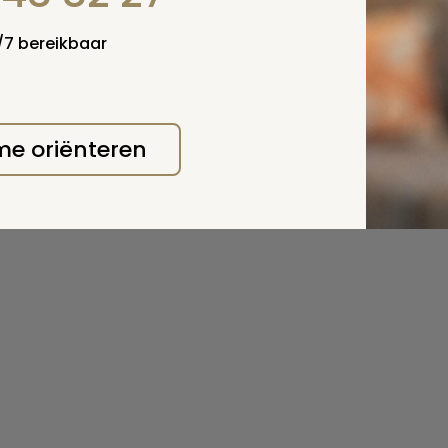
4/7 bereikbaar
 me oriënteren