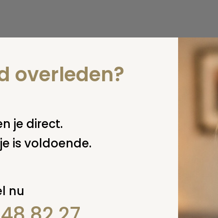
nd overleden?
n je direct.
je is voldoende.
l nu
848 82 27