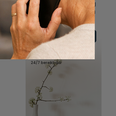
online of bel ons geheel
vrijblijvend voor hulp na
een overlijden.
Vul hier uw wensen in
Of bel ons:
088 - 848 82 27
24/7 bereikbaar