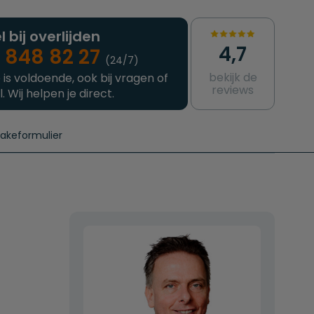
l bij overlijden
4,7
 848 82 27
(24/7)
bekijk de
 is voldoende, ook bij vragen of
reviews
l. Wij helpen je direct.
takeformulier
aanvragen
e crematie
Intakeformulier
Complete uitvaart
Contact
urzame uitvaart
Prijzen crematoria