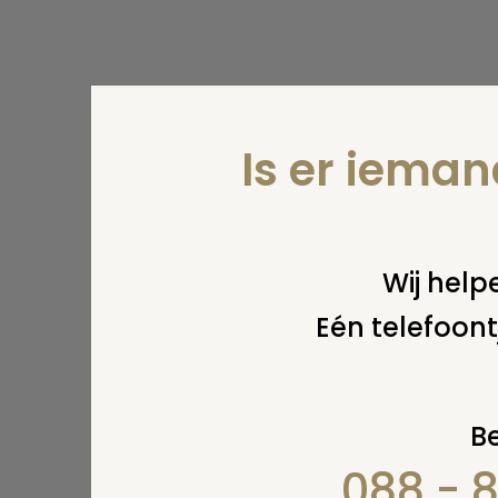
Is er iema
Wij helpe
Eén telefoont
Be
088 - 