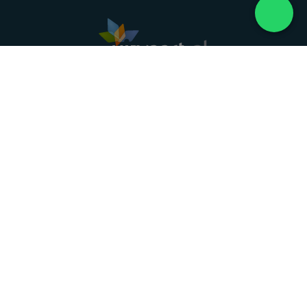
Landelijke uitvaartonderneming. Al meer dan 20
jaar uw vertrouwde partner voor een waardig
afscheid.
088 - 848 82 27
24/7 bereikbaar, dag en nacht
DIRECT HULP
Overlijden melden
Directe hulp
Intakeformulier