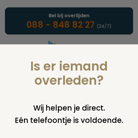
Bel bij overlijden
088 - 848 82 27
(24/7)
Is er iemand
Landelijke uitvaartonderneming
overleden?
Verzekeringen
Wij helpen je direct.
Eén telefoontje is voldoende.
U bent hier:
home
verzekeringen
overige financiering
uit
verzekering
oude "het noorden van 1936" polis