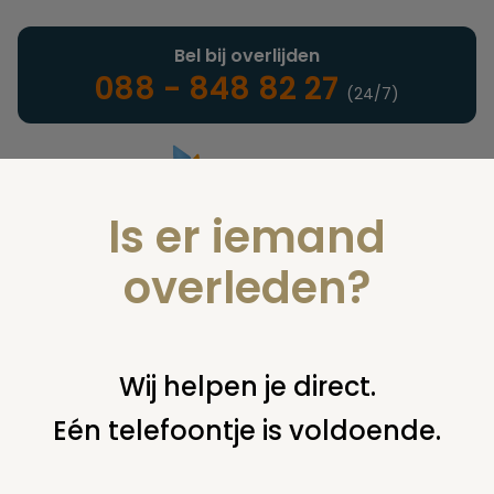
Bel bij overlijden
088 - 848 82 27
(24/7)
Is er iemand
Landelijke uitvaartonderneming
overleden?
Verzekeringen
Wij helpen je direct.
Eén telefoontje is voldoende.
U bent hier:
home
verzekeringen
overige financiering
uit
verzekering
oud polisnummer