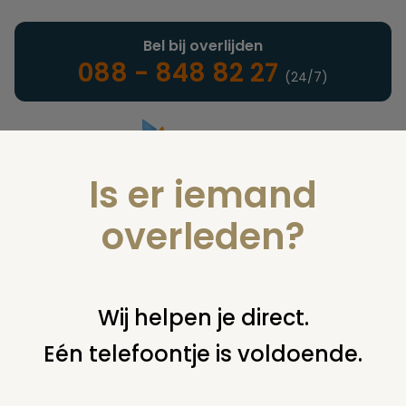
Bel bij overlijden
088 - 848 82 27
(24/7)
Is er iemand
Landelijke uitvaartonderneming
overleden?
Verzekeringen
Wij helpen je direct.
Eén telefoontje is voldoende.
U bent hier:
home
verzekeringen
overige financiering
uit
verzekering
oud polis