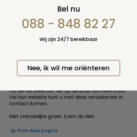
Oud polis
Bel nu
088 - 848 82 27
21 maart 2019
Vraag nummer: 57537
Wij zijn 24/7 bereikbaar
Vraag of polisnummer 1352215 levensverzekering
Tnv G.ijbema bij jullie nog bekend is.
Antwoord:
Nee, ik wil me oriënteren
Beste vragensteller, ik beschik niet over een
database met verzekeringsgegevens, dit is een
adviesrubriek. U moet zich rechtstreeks wenden
tot de verzekeraar die op de polis vermeld staat.
Via hun website kunt u met deze verzekeraar in
contact komen.
Met vriendelijke groet, Evert de Niet
Print deze pagina