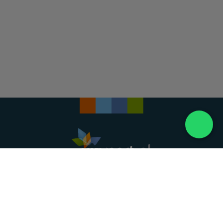
Landelijke uitvaartonderneming. Al meer dan 20
jaar uw vertrouwde partner voor een waardig
afscheid.
088 - 848 82 27