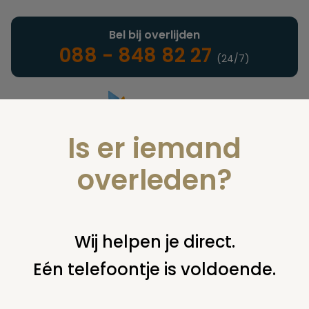
Bel bij overlijden
088 - 848 82 27
(24/7)
Is er iemand
Landelijke uitvaartonderneming
overleden?
Verzekeringen
Wij helpen je direct.
Eén telefoontje is voldoende.
U bent hier:
home
verzekeringen
overige financiering
uit
verzekering
museum?