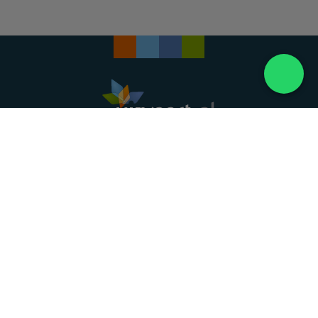
Landelijke uitvaartonderneming. Al meer dan 20
jaar uw vertrouwde partner voor een waardig
afscheid.
088 - 848 82 27
24/7 bereikbaar, dag en nacht
DIRECT HULP