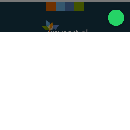
Landelijke uitvaartonderneming. Al meer dan 20
jaar uw vertrouwde partner voor een waardig
afscheid.
088 - 848 82 27
24/7 bereikbaar, dag en nacht
DIRECT HULP
Overlijden melden