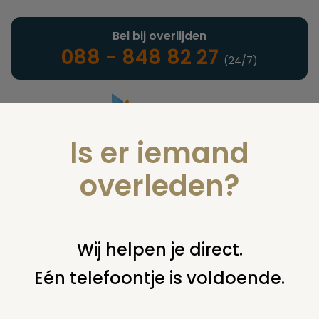
Bel bij overlijden
088 - 848 82 27
(24/7)
Is er iemand
Landelijke uitvaartonderneming
overleden?
Verzekeringen
Wij helpen je direct.
Eén telefoontje is voldoende.
U bent hier:
home
verzekeringen
overige financiering
uit
verzekering
levensverzekering utrecht