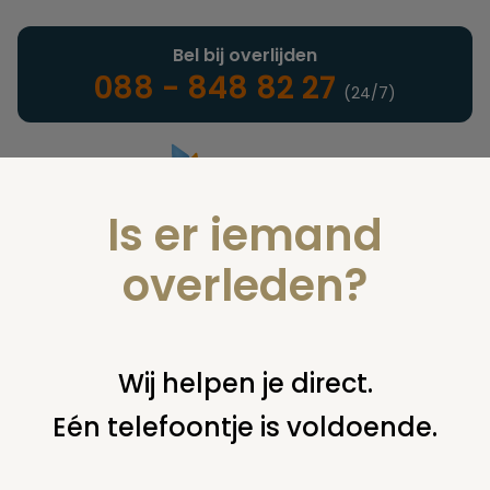
Bel bij overlijden
088 - 848 82 27
(24/7)
Is er iemand
Landelijke uitvaartonderneming
overleden?
Verzekeringen
Wij helpen je direct.
Eén telefoontje is voldoende.
U bent hier:
home
verzekeringen
overige financiering
uit
verzekering
levensverzekering uitvaart