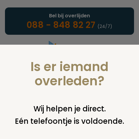
Bel bij overlijden
088 - 848 82 27
(24/7)
Is er iemand
Landelijke uitvaartonderneming
overleden?
Verzekeringen
Wij helpen je direct.
Eén telefoontje is voldoende.
U bent hier:
home
verzekeringen
overige financiering
uit
verzekering
levensverzekering nog actief?